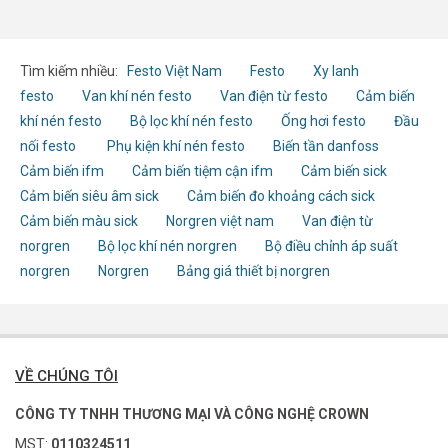
Tìm kiếm nhiều:
Festo Việt Nam
Festo
Xy lanh
festo
Van khí nén festo
Van điện từ festo
Cảm biến
khí nén festo
Bộ lọc khí nén festo
Ống hơi festo
Đầu
nối festo
Phụ kiện khí nén festo
Biến tần danfoss
Cảm biến ifm
Cảm biến tiệm cận ifm
Cảm biến sick
Cảm biến siêu âm sick
Cảm biến đo khoảng cách sick
Cảm biến màu sick
Norgren việt nam
Van điện từ
norgren
Bộ lọc khí nén norgren
Bộ điều chỉnh áp suất
norgren
Norgren
Bảng giá thiết bị norgren
VỀ CHÚNG TÔI
CÔNG TY TNHH THƯƠNG MẠI VÀ CÔNG NGHỆ CROWN
MST:
0110324511