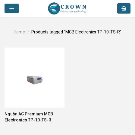
Skip
to
content
Home
/
Products tagged “MCB Electronics TP-10-TS-R”
Nguồn AC Premium MCB
Electronics TP-10-TS-R