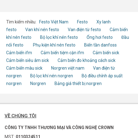
Tìm kiếm nhiều:
Festo Việt Nam
Festo
Xy lanh
festo
Van khí nén festo
Van điện từ festo
Cảm biến
khí nén festo
Bộ lọc khí nén festo
Ống hơi festo
Đầu
nối festo
Phụ kiện khí nén festo
Biến tần danfoss
Cảm biến ifm
Cảm biến tiệm cận ifm
Cảm biến sick
Cảm biến siêu âm sick
Cảm biến đo khoảng cách sick
Cảm biến màu sick
Norgren việt nam
Van điện từ
norgren
Bộ lọc khí nén norgren
Bộ điều chỉnh áp suất
norgren
Norgren
Bảng giá thiết bị norgren
VỀ CHÚNG TÔI
CÔNG TY TNHH THƯƠNG MẠI VÀ CÔNG NGHỆ CROWN
MST:
0110324511