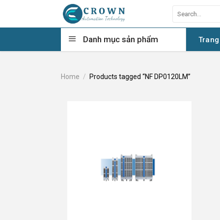
Skip
Search
to
for:
content
Danh mục sản phẩm
Trang
Home
/
Products tagged “NF DP0120LM”