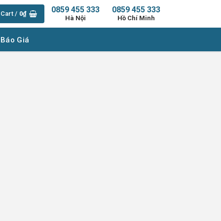
0859 455 333
0859 455 333
Cart /
0
₫
Hà Nội
Hồ Chí Minh
 Báo Giá