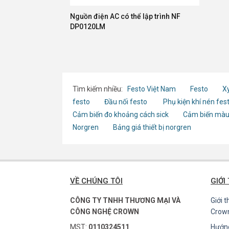
Nguồn điện AC có thể lập trình NF
DP0120LM
Tìm kiếm nhiều:
Festo Việt Nam
Festo
Xy
festo
Đầu nối festo
Phụ kiện khí nén fes
Cảm biến đo khoảng cách sick
Cảm biến màu
Norgren
Bảng giá thiết bị norgren
VỀ CHÚNG TÔI
GIỚI
CÔNG TY TNHH THƯƠNG MẠI VÀ
Giới 
CÔNG NGHỆ CROWN
Crow
MST:
0110324511
Hướn