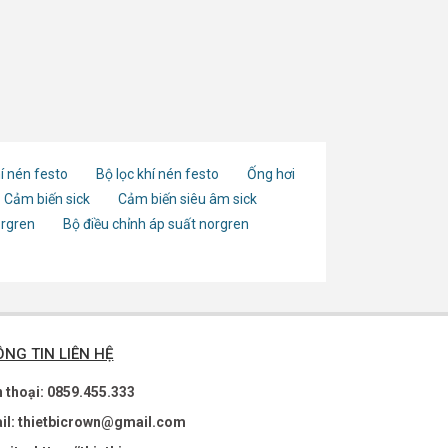
í nén festo
Bộ lọc khí nén festo
Ống hơi
Cảm biến sick
Cảm biến siêu âm sick
orgren
Bộ điều chỉnh áp suất norgren
NG TIN LIÊN HỆ
n thoại: 0859.455.333
il: thietbicrown@gmail.com