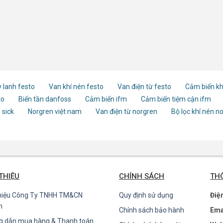
 lanh festo
Van khí nén festo
Van điện từ festo
Cảm biến kh
to
Biến tần danfoss
Cảm biến ifm
Cảm biến tiệm cận ifm
 sick
Norgren việt nam
Van điện từ norgren
Bộ lọc khí nén n
 THIỆU
CHÍNH SÁCH
THÔ
thiệu Công Ty TNHH TM&CN
Quy định sử dụng
Điệ
n
Chính sách bảo hành
Ema
g dẫn mua hàng & Thanh toán