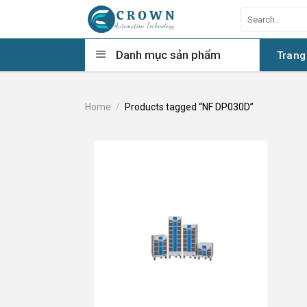
Skip
Search
to
for:
content
Danh mục sản phẩm
Trang
Home
/
Products tagged “NF DP030D”