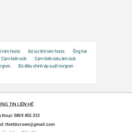
í nén festo
Bộ lọc khí nén festo
Ống hơi
Cảm biến sick
Cảm biến siêu âm sick
orgren
Bộ điều chỉnh áp suất norgren
NG TIN LIÊN HỆ
n thoại: 0859.455.333
il: thietbicrown@gmail.com