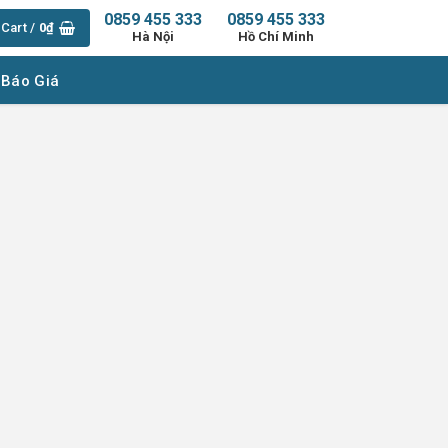
0859 455 333
0859 455 333
Cart /
0
₫
Hà Nội
Hồ Chí Minh
 Báo Giá