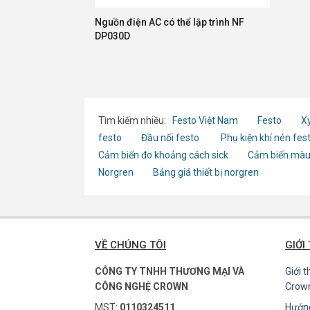
Nguồn điện AC có thể lập trình NF
DP030D
Tìm kiếm nhiều:
Festo Việt Nam
Festo
Xy
festo
Đầu nối festo
Phụ kiện khí nén fes
Cảm biến đo khoảng cách sick
Cảm biến màu
Norgren
Bảng giá thiết bị norgren
VỀ CHÚNG TÔI
GIỚI
CÔNG TY TNHH THƯƠNG MẠI VÀ
Giới 
CÔNG NGHỆ CROWN
Crow
MST:
0110324511
Hướn