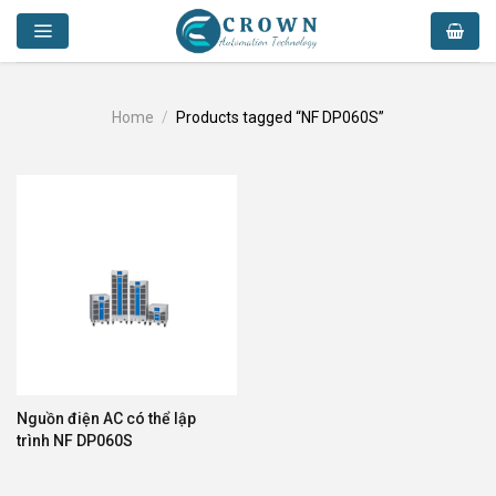
Skip
to
content
Home
/
Products tagged “NF DP060S”
Nguồn điện AC có thể lập
trình NF DP060S