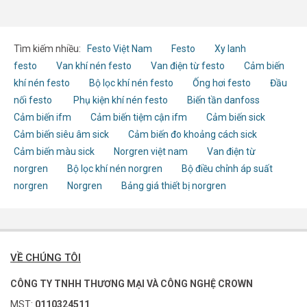
Tìm kiếm nhiều:
Festo Việt Nam
Festo
Xy lanh
festo
Van khí nén festo
Van điện từ festo
Cảm biến
khí nén festo
Bộ lọc khí nén festo
Ống hơi festo
Đầu
nối festo
Phụ kiện khí nén festo
Biến tần danfoss
Cảm biến ifm
Cảm biến tiệm cận ifm
Cảm biến sick
Cảm biến siêu âm sick
Cảm biến đo khoảng cách sick
Cảm biến màu sick
Norgren việt nam
Van điện từ
norgren
Bộ lọc khí nén norgren
Bộ điều chỉnh áp suất
norgren
Norgren
Bảng giá thiết bị norgren
VỀ CHÚNG TÔI
CÔNG TY TNHH THƯƠNG MẠI VÀ CÔNG NGHỆ CROWN
MST:
0110324511