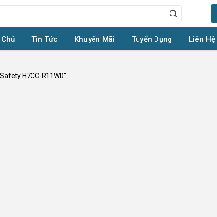
 Chủ
Tin Tức
Khuyến Mãi
Tuyển Dụng
Liên Hệ
 Safety H7CC-R11WD”