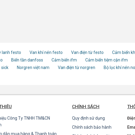
 lanh festo
Van khí nén festo
Van điện từ festo
Cảm biến kh
to
Biến tần danfoss
Cảm biến ifm
Cảm biến tiệm cận ifm
 sick
Norgren việt nam
Van điện từ norgren
Bộ lọc khí nén n
 THIỆU
CHÍNH SÁCH
THÔ
thiệu Công Ty TNHH TM&CN
Quy định sử dụng
Điệ
n
Chính sách bảo hành
Ema
g dẫn mua hàng & Thanh toán