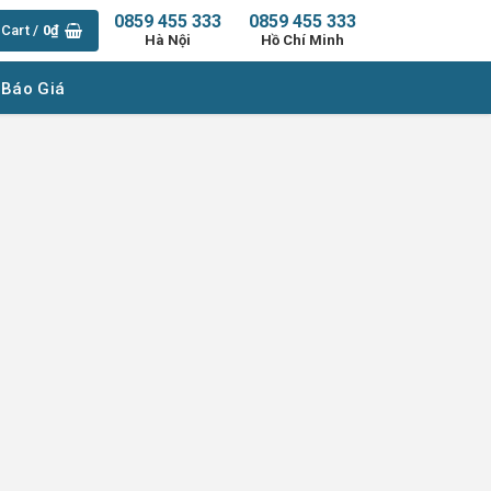
0859 455 333
0859 455 333
Cart /
0
₫
Hà Nội
Hồ Chí Minh
 Báo Giá