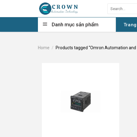
Skip
Search
to
for:
content
Danh mục sản phẩm
Trang
Home
/
Products tagged “Omron Automation and