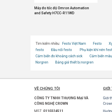
Máy đo tốc độ Omron Automation
and Safety H7CC-R11WD
Tìm kiếm nhiều:
Festo Việt Nam
Festo
Xy
festo
Đầu nối festo
Phụ kiện khí nén fes
Cảm biến đo khoảng cách sick
Cảm biến màu
Norgren
Bảng giá thiết bị norgren
VỀ CHÚNG TÔI
GIỚI
CÔNG TY TNHH THƯƠNG MẠI VÀ
Giới 
CÔNG NGHỆ CROWN
Crow
MST:
0110324511
Hướn