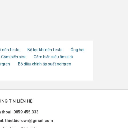
í nén festo
Bộ lọc khí nén festo
Ống hơi
Cảm biến sick
Cảm biến siêu âm sick
orgren
Bộ điều chỉnh áp suất norgren
NG TIN LIÊN HỆ
n thoại: 0859.455.333
il: thietbicrown@gmail.com