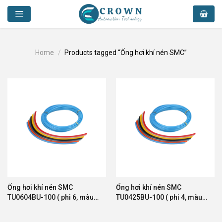
Skip
to
content
Home
/
Products tagged “Ống hơi khí nén SMC”
Ống hơi khí nén SMC
Ống hơi khí nén SMC
TU0604BU-100 ( phi 6, màu
TU0425BU-100 ( phi 4, màu
xanh, cuộn 100m )
xanh, cuộn 100m )