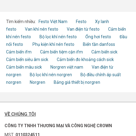
Tìm kiếm nhiều:
Festo Việt Nam
Festo
Xy lanh
festo
Van khí nén festo
Van điện từ festo
Cảm biến
khí nén festo
Bộ lọc khí nén festo
Ống hơi festo
Đầu
nối festo
Phụ kiện khí nén festo
Biến tần danfoss
Cảm biến ifm
Cảm biến tiệm cận ifm
Cảm biến sick
Cảm biến siêu âm sick
Cảm biến đo khoảng cách sick
Cảm biến màu sick
Norgren việt nam
Van điện từ
norgren
Bộ lọc khí nén norgren
Bộ điều chỉnh áp suất
norgren
Norgren
Bảng giá thiết bị norgren
VỀ CHÚNG TÔI
CÔNG TY TNHH THƯƠNG MẠI VÀ CÔNG NGHỆ CROWN
MST:
0110324511