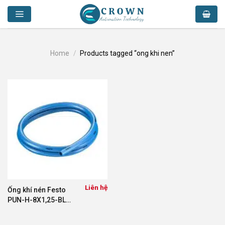
Skip
to
content
Home
/
Products tagged “ong khi nen”
Liên hệ
Ống khí nén Festo
PUN-H-8X1,25-BL
197385