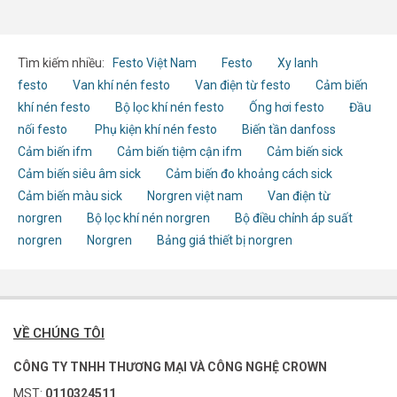
Tìm kiếm nhiều:
Festo Việt Nam
Festo
Xy lanh
festo
Van khí nén festo
Van điện từ festo
Cảm biến
khí nén festo
Bộ lọc khí nén festo
Ống hơi festo
Đầu
nối festo
Phụ kiện khí nén festo
Biến tần danfoss
Cảm biến ifm
Cảm biến tiệm cận ifm
Cảm biến sick
Cảm biến siêu âm sick
Cảm biến đo khoảng cách sick
Cảm biến màu sick
Norgren việt nam
Van điện từ
norgren
Bộ lọc khí nén norgren
Bộ điều chỉnh áp suất
norgren
Norgren
Bảng giá thiết bị norgren
VỀ CHÚNG TÔI
CÔNG TY TNHH THƯƠNG MẠI VÀ CÔNG NGHỆ CROWN
MST:
0110324511