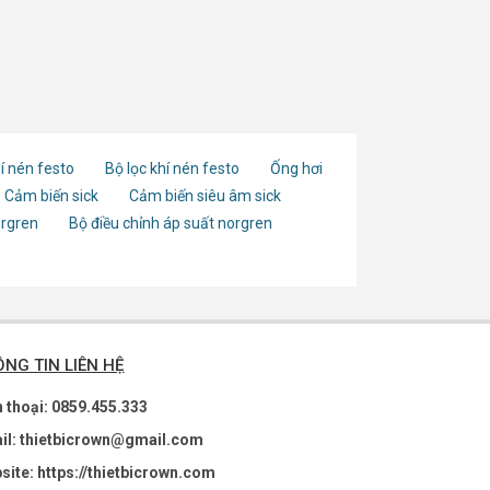
í nén festo
Bộ lọc khí nén festo
Ống hơi
Cảm biến sick
Cảm biến siêu âm sick
orgren
Bộ điều chỉnh áp suất norgren
NG TIN LIÊN HỆ
n thoại: 0859.455.333
il: thietbicrown@gmail.com
site: https://thietbicrown.com