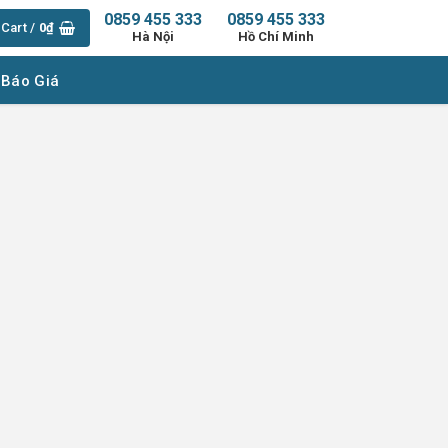
0859 455 333
0859 455 333
Cart /
0
₫
Hà Nội
Hồ Chí Minh
 Báo Giá