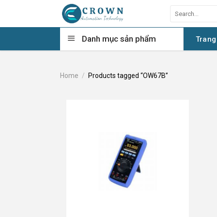
Skip
Search
to
for:
content
Danh mục sản phẩm
Trang
Home
/
Products tagged “OW67B”