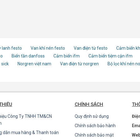
 lanh festo
Van khí nén festo
Van điện từ festo
Cảm biến kh
to
Biến tần danfoss
Cảm biến ifm
Cảm biến tiệm cận ifm
 sick
Norgren việt nam
Van điện từ norgren
Bộ lọc khí nén n
 THIỆU
CHÍNH SÁCH
THÔ
thiệu Công Ty TNHH TM&CN
Quy định sử dụng
Điệ
n
Chính sách bảo hành
Ema
g dẫn mua hàng & Thanh toán
Chính sách bảo mật
Web