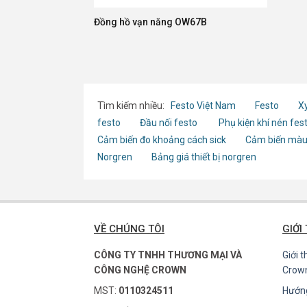
Đồng hồ vạn năng OW67B
Tìm kiếm nhiều:
Festo Việt Nam
Festo
Xy
festo
Đầu nối festo
Phụ kiện khí nén fes
Cảm biến đo khoảng cách sick
Cảm biến màu
Norgren
Bảng giá thiết bị norgren
VỀ CHÚNG TÔI
GIỚI
CÔNG TY TNHH THƯƠNG MẠI VÀ
Giới 
CÔNG NGHỆ CROWN
Crow
MST:
0110324511
Hướn