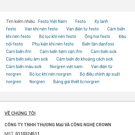
Tìm kiếm nhiều:
Festo Việt Nam
Festo
Xy lanh
festo
Van khí nén festo
Van điện từ festo
Cảm biến
khí nén festo
Bộ lọc khí nén festo
Ống hơi festo
Đầu
nối festo
Phụ kiện khí nén festo
Biến tần danfoss
Cảm biến ifm
Cảm biến tiệm cận ifm
Cảm biến sick
Cảm biến siêu âm sick
Cảm biến đo khoảng cách sick
Cảm biến màu sick
Norgren việt nam
Van điện từ
norgren
Bộ lọc khí nén norgren
Bộ điều chỉnh áp suất
norgren
Norgren
Bảng giá thiết bị norgren
VỀ CHÚNG TÔI
CÔNG TY TNHH THƯƠNG MẠI VÀ CÔNG NGHỆ CROWN
MST:
0110324511