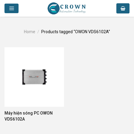
Skip
to
content
Home
/
Products tagged “OWON VDS6102A”
Máy hiện sóng PC OWON
VDS6102A