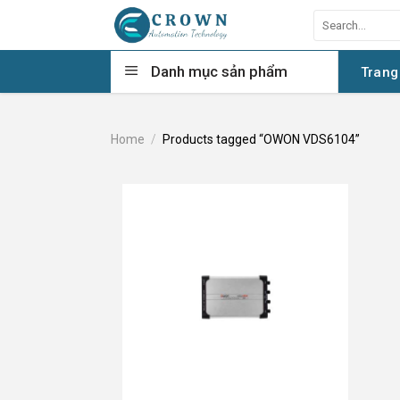
Skip
Search
to
for:
content
Danh mục sản phẩm
Trang
Home
/
Products tagged “OWON VDS6104”