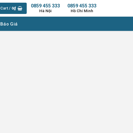
0859 455 333
0859 455 333
Cart /
0
₫
Hà Nội
Hồ Chí Minh
 Báo Giá