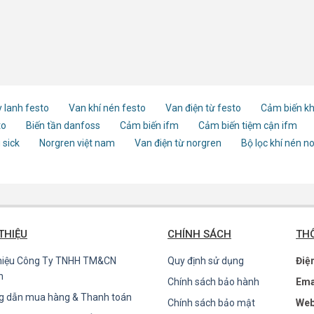
 lanh festo
Van khí nén festo
Van điện từ festo
Cảm biến kh
to
Biến tần danfoss
Cảm biến ifm
Cảm biến tiệm cận ifm
 sick
Norgren việt nam
Van điện từ norgren
Bộ lọc khí nén n
 THIỆU
CHÍNH SÁCH
THÔ
thiệu Công Ty TNHH TM&CN
Quy định sử dụng
Điệ
n
Chính sách bảo hành
Ema
g dẫn mua hàng & Thanh toán
Chính sách bảo mật
Web