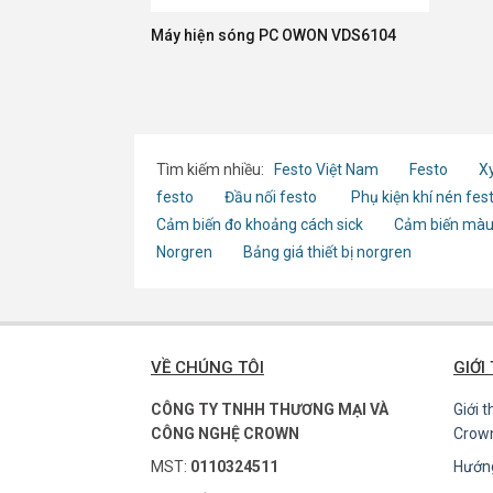
Máy hiện sóng PC OWON VDS6104
Tìm kiếm nhiều:
Festo Việt Nam
Festo
Xy
festo
Đầu nối festo
Phụ kiện khí nén fes
Cảm biến đo khoảng cách sick
Cảm biến màu
Norgren
Bảng giá thiết bị norgren
VỀ CHÚNG TÔI
GIỚI
CÔNG TY TNHH THƯƠNG MẠI VÀ
Giới 
CÔNG NGHỆ CROWN
Crow
MST:
0110324511
Hướn