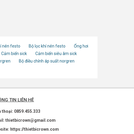
í nén festo
Bộ lọc khí nén festo
Ống hơi
Cảm biến sick
Cảm biến siêu âm sick
orgren
Bộ điều chỉnh áp suất norgren
NG TIN LIÊN HỆ
n thoại: 0859.455.333
il: thietbicrown@gmail.com
site: https://thietbicrown.com