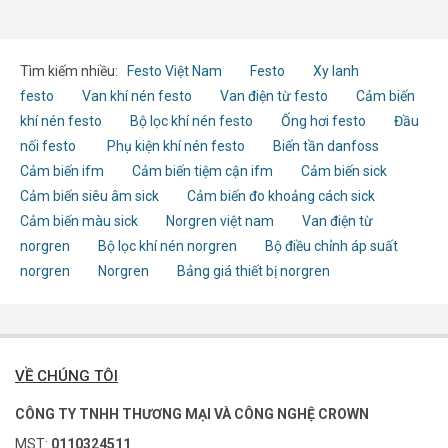
Tìm kiếm nhiều:
Festo Việt Nam
Festo
Xy lanh
festo
Van khí nén festo
Van điện từ festo
Cảm biến
khí nén festo
Bộ lọc khí nén festo
Ống hơi festo
Đầu
nối festo
Phụ kiện khí nén festo
Biến tần danfoss
Cảm biến ifm
Cảm biến tiệm cận ifm
Cảm biến sick
Cảm biến siêu âm sick
Cảm biến đo khoảng cách sick
Cảm biến màu sick
Norgren việt nam
Van điện từ
norgren
Bộ lọc khí nén norgren
Bộ điều chỉnh áp suất
norgren
Norgren
Bảng giá thiết bị norgren
VỀ CHÚNG TÔI
CÔNG TY TNHH THƯƠNG MẠI VÀ CÔNG NGHỆ CROWN
MST:
0110324511