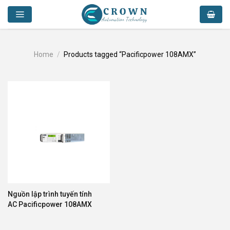
Skip
to
content
Home
/
Products tagged “Pacificpower 108AMX”
Nguồn lập trình tuyến tính
AC Pacificpower 108AMX