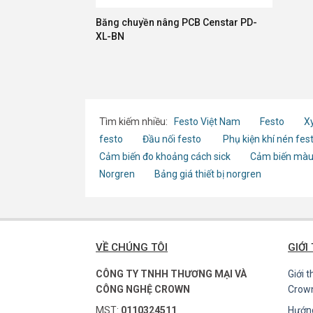
Băng chuyền nâng PCB Censtar PD-
XL-BN
Tìm kiếm nhiều:
Festo Việt Nam
Festo
Xy
festo
Đầu nối festo
Phụ kiện khí nén fes
Cảm biến đo khoảng cách sick
Cảm biến màu
Norgren
Bảng giá thiết bị norgren
VỀ CHÚNG TÔI
GIỚI
CÔNG TY TNHH THƯƠNG MẠI VÀ
Giới 
CÔNG NGHỆ CROWN
Crow
MST:
0110324511
Hướn