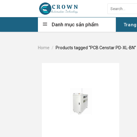
Skip
Search
to
for:
content
Danh mục sản phẩm
Trang
Home
/
Products tagged “PCB Censtar PD-XL-BN”