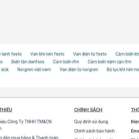
 lanh festo
Van khí nén festo
Van điện từ festo
Cảm biến kh
to
Biến tần danfoss
Cảm biến ifm
Cảm biến tiệm cận ifm
 sick
Norgren việt nam
Van điện từ norgren
Bộ lọc khí nén n
 THIỆU
CHÍNH SÁCH
THÔ
thiệu Công Ty TNHH TM&CN
Quy định sử dụng
Điệ
n
Chính sách bảo hành
Ema
g dẫn mua hàng & Thanh toán