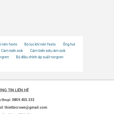
í nén festo
Bộ lọc khí nén festo
Ống hơi
Cảm biến sick
Cảm biến siêu âm sick
orgren
Bộ điều chỉnh áp suất norgren
NG TIN LIÊN HỆ
n thoại: 0859.455.333
il: thietbicrown@gmail.com