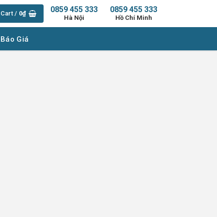
0859 455 333
0859 455 333
Cart /
0
₫
Hà Nội
Hồ Chí Minh
 Báo Giá