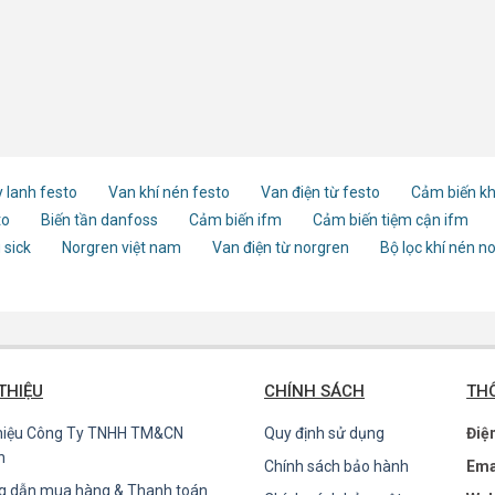
 lanh festo
Van khí nén festo
Van điện từ festo
Cảm biến kh
to
Biến tần danfoss
Cảm biến ifm
Cảm biến tiệm cận ifm
 sick
Norgren việt nam
Van điện từ norgren
Bộ lọc khí nén n
 THIỆU
CHÍNH SÁCH
THÔ
thiệu Công Ty TNHH TM&CN
Quy định sử dụng
Điệ
n
Chính sách bảo hành
Ema
g dẫn mua hàng & Thanh toán