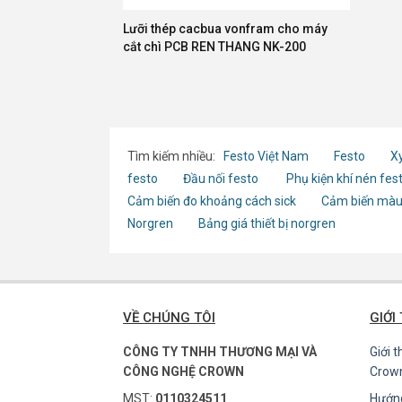
Lưỡi thép cacbua vonfram cho máy
cắt chì PCB REN THANG NK-200
Tìm kiếm nhiều:
Festo Việt Nam
Festo
Xy
festo
Đầu nối festo
Phụ kiện khí nén fes
Cảm biến đo khoảng cách sick
Cảm biến màu
Norgren
Bảng giá thiết bị norgren
VỀ CHÚNG TÔI
GIỚI
CÔNG TY TNHH THƯƠNG MẠI VÀ
Giới 
CÔNG NGHỆ CROWN
Crow
MST:
0110324511
Hướn