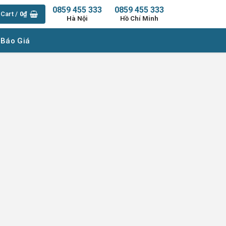
0859 455 333
0859 455 333
Cart /
0
₫
Hà Nội
Hồ Chí Minh
 Báo Giá