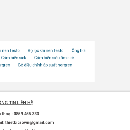
í nén festo
Bộ lọc khí nén festo
Ống hơi
Cảm biến sick
Cảm biến siêu âm sick
orgren
Bộ điều chỉnh áp suất norgren
NG TIN LIÊN HỆ
n thoại: 0859.455.333
il: thietbicrown@gmail.com