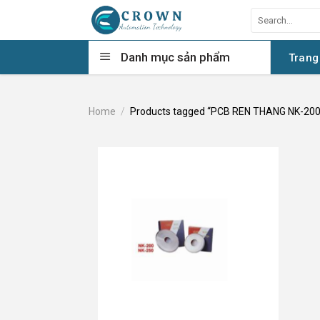
Skip
Search
to
for:
content
Danh mục sản phẩm
Trang
Home
/
Products tagged “PCB REN THANG NK-200