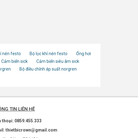
í nén festo
Bộ lọc khí nén festo
Ống hơi
Cảm biến sick
Cảm biến siêu âm sick
orgren
Bộ điều chỉnh áp suất norgren
NG TIN LIÊN HỆ
n thoại: 0859.455.333
il: thietbicrown@gmail.com