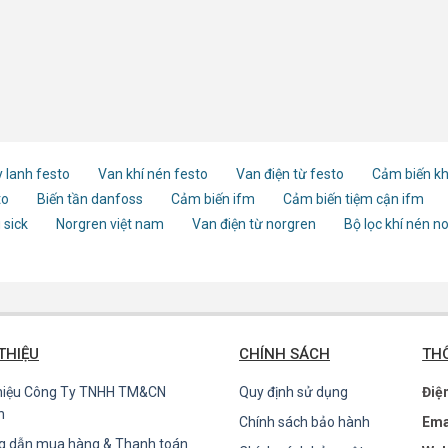
 lanh festo
Van khí nén festo
Van điện từ festo
Cảm biến kh
to
Biến tần danfoss
Cảm biến ifm
Cảm biến tiệm cận ifm
 sick
Norgren việt nam
Van điện từ norgren
Bộ lọc khí nén n
 THIỆU
CHÍNH SÁCH
THÔ
thiệu Công Ty TNHH TM&CN
Quy định sử dụng
Điệ
n
Chính sách bảo hành
Ema
g dẫn mua hàng & Thanh toán