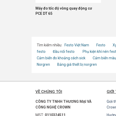
Máy đo tốc độ vòng quay động cơ
PCE DT 65
Tìm kiếm nhiều:
Festo Việt Nam
Festo
Xy
festo
Đầu nối festo
Phụ kiện khí nén fes
Cảm biến đo khoảng cách sick
Cảm biến màu
Norgren
Bảng giá thiết bị norgren
VỀ CHÚNG TÔI
GIỚI
CÔNG TY TNHH THƯƠNG MẠI VÀ
Giới 
CÔNG NGHỆ CROWN
Crow
MST:
0110324511
Hướn