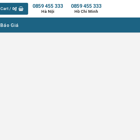
0859 455 333
0859 455 333
Cart /
0
₫
Hà Nội
Hồ Chí Minh
 Báo Giá