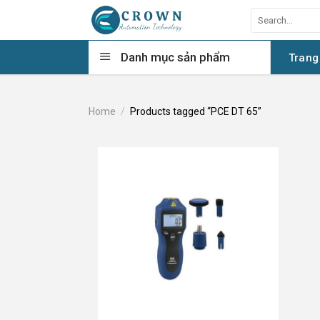
Skip
Search
to
for:
content
Danh mục sản phẩm
Trang
Home
/
Products tagged “PCE DT 65”