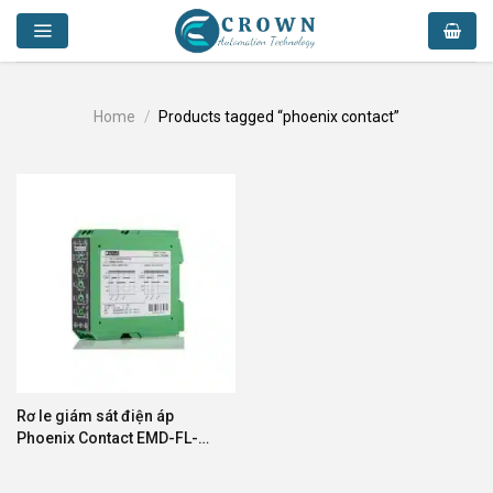
Skip
to
content
Home
/
Products tagged “phoenix contact”
Rơ le giám sát điện áp
Phoenix Contact EMD-FL-
3V-400 2866064