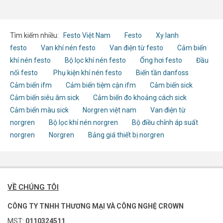
Tìm kiếm nhiều:
Festo Việt Nam
Festo
Xy lanh
festo
Van khí nén festo
Van điện từ festo
Cảm biến
khí nén festo
Bộ lọc khí nén festo
Ống hơi festo
Đầu
nối festo
Phụ kiện khí nén festo
Biến tần danfoss
Cảm biến ifm
Cảm biến tiệm cận ifm
Cảm biến sick
Cảm biến siêu âm sick
Cảm biến đo khoảng cách sick
Cảm biến màu sick
Norgren việt nam
Van điện từ
norgren
Bộ lọc khí nén norgren
Bộ điều chỉnh áp suất
norgren
Norgren
Bảng giá thiết bị norgren
VỀ CHÚNG TÔI
CÔNG TY TNHH THƯƠNG MẠI VÀ CÔNG NGHỆ CROWN
MST:
0110324511