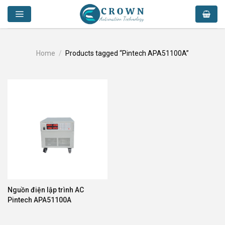
Skip
to
content
Home
/
Products tagged “Pintech APA51100A”
Nguồn điện lập trình AC
Pintech APA51100A