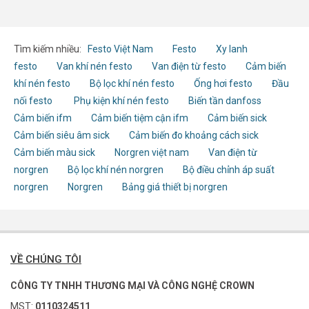
Tìm kiếm nhiều:
Festo Việt Nam
Festo
Xy lanh
festo
Van khí nén festo
Van điện từ festo
Cảm biến
khí nén festo
Bộ lọc khí nén festo
Ống hơi festo
Đầu
nối festo
Phụ kiện khí nén festo
Biến tần danfoss
Cảm biến ifm
Cảm biến tiệm cận ifm
Cảm biến sick
Cảm biến siêu âm sick
Cảm biến đo khoảng cách sick
Cảm biến màu sick
Norgren việt nam
Van điện từ
norgren
Bộ lọc khí nén norgren
Bộ điều chỉnh áp suất
norgren
Norgren
Bảng giá thiết bị norgren
VỀ CHÚNG TÔI
CÔNG TY TNHH THƯƠNG MẠI VÀ CÔNG NGHỆ CROWN
MST:
0110324511