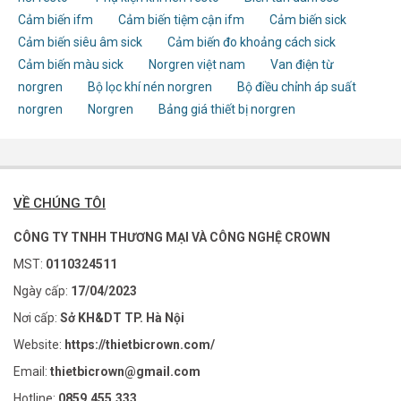
Cảm biến ifm
Cảm biến tiệm cận ifm
Cảm biến sick
Cảm biến siêu âm sick
Cảm biến đo khoảng cách sick
Cảm biến màu sick
Norgren việt nam
Van điện từ
norgren
Bộ lọc khí nén norgren
Bộ điều chỉnh áp suất
norgren
Norgren
Bảng giá thiết bị norgren
VỀ CHÚNG TÔI
CÔNG TY TNHH THƯƠNG MẠI VÀ CÔNG NGHỆ CROWN
MST:
0110324511
Ngày cấp:
17/04/2023
Nơi cấp:
Sở KH&DT TP. Hà Nội
Website:
https://thietbicrown.com/
Email:
thietbicrown@gmail.com
Hotline:
0859.455.333