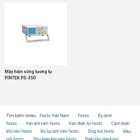
Máy hiện sóng tương tự
PINTEK PS-350
Tìm kiếm nhiều:
Festo Việt Nam
Festo
Xy lanh
festo
Van khí nén festo
Van điện từ festo
Cảm biến
khí nén festo
Bộ lọc khí nén festo
Ống hơi festo
Đầu
nối festo
Phụ kiện khí nén festo
Biến tần danfoss