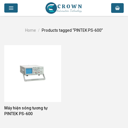
Skip
to
content
Home
/
Products tagged “PINTEK PS-600”
Máy hiện sóng tương tự
PINTEK PS-600