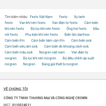
Tìm kiếm nhiều:
Festo Việt Nam
Festo
Xy lanh
festo
Van khí nén festo
Van điện từ festo
Cảm biến
khí nén festo
Bộ lọc khí nén festo
Ống hơi festo
Đầu
nối festo
Phụ kiện khí nén festo
Biến tần danfoss
Cảm biến ifm
Cảm biến tiệm cận ifm
Cảm biến sick
Cảm biến siêu âm sick
Cảm biến đo khoảng cách sick
Cảm biến màu sick
Norgren việt nam
Van điện từ
norgren
Bộ lọc khí nén norgren
Bộ điều chỉnh áp suất
norgren
Norgren
Bảng giá thiết bị norgren
VỀ CHÚNG TÔI
CÔNG TY TNHH THƯƠNG MẠI VÀ CÔNG NGHỆ CROWN
MST:
0110324511