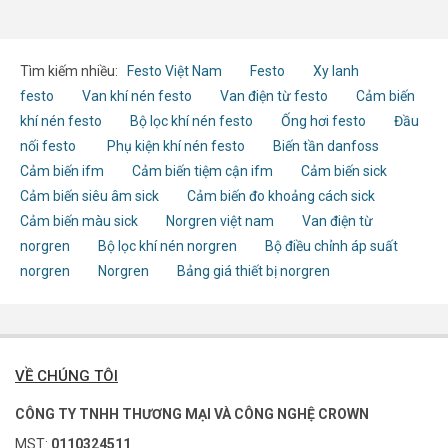
Tìm kiếm nhiều:
Festo Việt Nam
Festo
Xy lanh
festo
Van khí nén festo
Van điện từ festo
Cảm biến
khí nén festo
Bộ lọc khí nén festo
Ống hơi festo
Đầu
nối festo
Phụ kiện khí nén festo
Biến tần danfoss
Cảm biến ifm
Cảm biến tiệm cận ifm
Cảm biến sick
Cảm biến siêu âm sick
Cảm biến đo khoảng cách sick
Cảm biến màu sick
Norgren việt nam
Van điện từ
norgren
Bộ lọc khí nén norgren
Bộ điều chỉnh áp suất
norgren
Norgren
Bảng giá thiết bị norgren
VỀ CHÚNG TÔI
CÔNG TY TNHH THƯƠNG MẠI VÀ CÔNG NGHỆ CROWN
MST:
0110324511