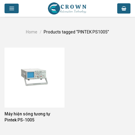
Skip
to
content
Home
/
Products tagged “PINTEK PS1005”
Máy hiện sóng tương tự
Pintek PS-1005