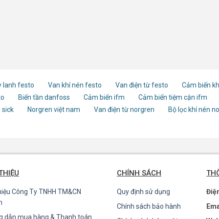
 lanh festo
Van khí nén festo
Van điện từ festo
Cảm biến kh
to
Biến tần danfoss
Cảm biến ifm
Cảm biến tiệm cận ifm
 sick
Norgren việt nam
Van điện từ norgren
Bộ lọc khí nén n
 THIỆU
CHÍNH SÁCH
THÔ
thiệu Công Ty TNHH TM&CN
Quy định sử dụng
Điệ
n
Chính sách bảo hành
Ema
g dẫn mua hàng & Thanh toán