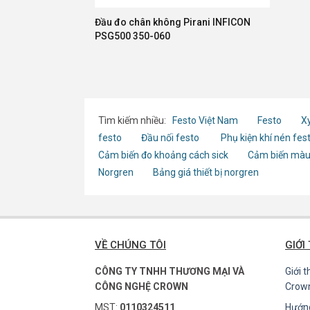
Đầu đo chân không Pirani INFICON
PSG500 350-060
Tìm kiếm nhiều:
Festo Việt Nam
Festo
Xy
festo
Đầu nối festo
Phụ kiện khí nén fes
Cảm biến đo khoảng cách sick
Cảm biến màu
Norgren
Bảng giá thiết bị norgren
VỀ CHÚNG TÔI
GIỚI
CÔNG TY TNHH THƯƠNG MẠI VÀ
Giới 
CÔNG NGHỆ CROWN
Crow
MST:
0110324511
Hướn