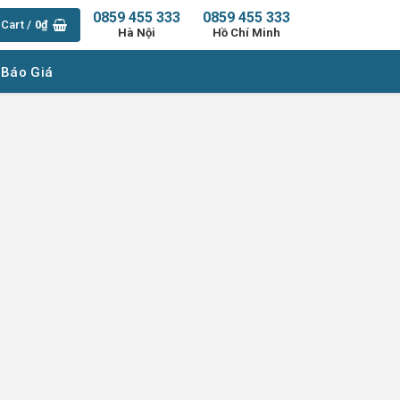
0859 455 333
0859 455 333
Cart /
0
₫
Hà Nội
Hồ Chí Minh
 Báo Giá