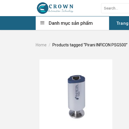
Skip
Search
to
for:
content
Danh mục sản phẩm
Trang
Home
/
Products tagged “Pirani INFICON PSG500”