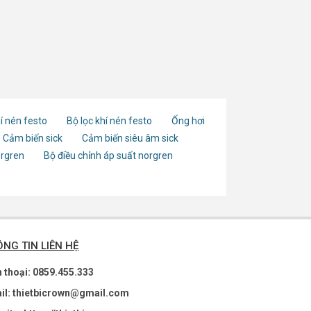
í nén festo
Bộ lọc khí nén festo
Ống hơi
Cảm biến sick
Cảm biến siêu âm sick
orgren
Bộ điều chỉnh áp suất norgren
NG TIN LIÊN HỆ
n thoại: 0859.455.333
il: thietbicrown@gmail.com