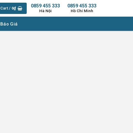
0859 455 333
0859 455 333
Cart /
0
₫
Hà Nội
Hồ Chí Minh
 Báo Giá