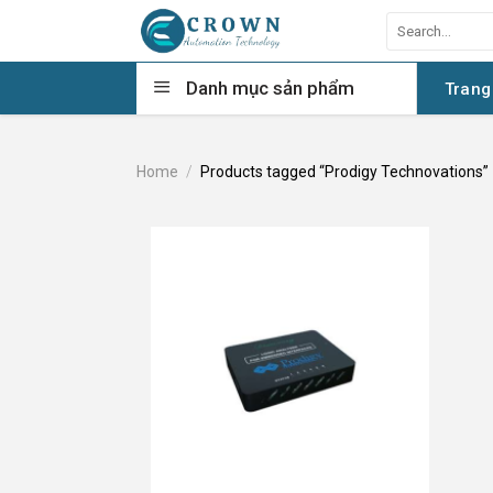
Skip
Search
to
for:
content
Danh mục sản phẩm
Trang
Home
/
Products tagged “Prodigy Technovations”