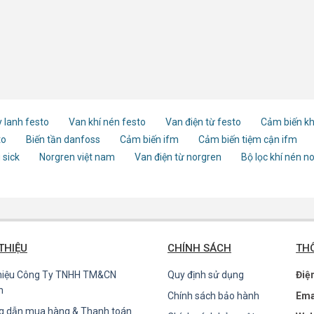
 lanh festo
Van khí nén festo
Van điện từ festo
Cảm biến kh
to
Biến tần danfoss
Cảm biến ifm
Cảm biến tiệm cận ifm
 sick
Norgren việt nam
Van điện từ norgren
Bộ lọc khí nén n
 THIỆU
CHÍNH SÁCH
THÔ
thiệu Công Ty TNHH TM&CN
Quy định sử dụng
Điệ
n
Chính sách bảo hành
Ema
g dẫn mua hàng & Thanh toán