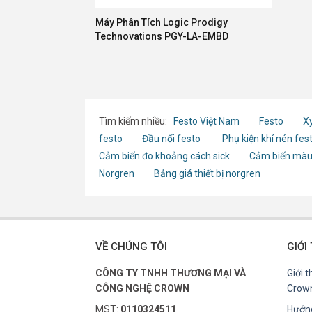
Máy Phân Tích Logic Prodigy
Technovations PGY-LA-EMBD
Tìm kiếm nhiều:
Festo Việt Nam
Festo
Xy
festo
Đầu nối festo
Phụ kiện khí nén fes
Cảm biến đo khoảng cách sick
Cảm biến màu
Norgren
Bảng giá thiết bị norgren
VỀ CHÚNG TÔI
GIỚI
CÔNG TY TNHH THƯƠNG MẠI VÀ
Giới 
CÔNG NGHỆ CROWN
Crow
MST:
0110324511
Hướn