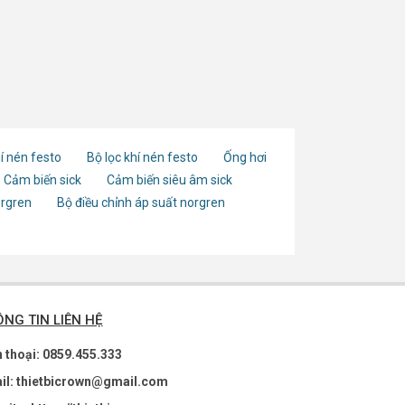
í nén festo
Bộ lọc khí nén festo
Ống hơi
Cảm biến sick
Cảm biến siêu âm sick
orgren
Bộ điều chỉnh áp suất norgren
NG TIN LIÊN HỆ
n thoại: 0859.455.333
il: thietbicrown@gmail.com