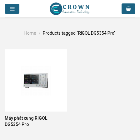
Skip
to
content
Home
/
Products tagged “RIGOL DG5354 Pro”
Máy phát xung RIGOL
DG5354 Pro