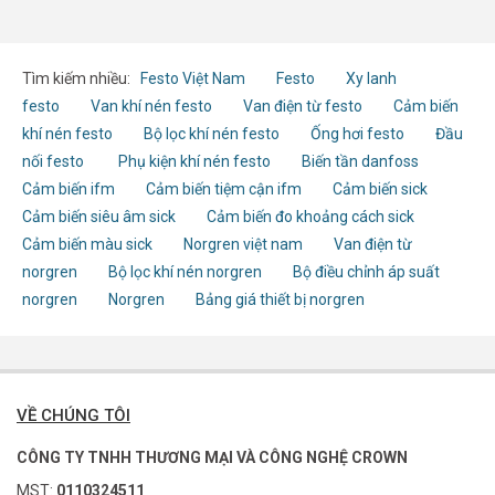
Tìm kiếm nhiều:
Festo Việt Nam
Festo
Xy lanh
festo
Van khí nén festo
Van điện từ festo
Cảm biến
khí nén festo
Bộ lọc khí nén festo
Ống hơi festo
Đầu
nối festo
Phụ kiện khí nén festo
Biến tần danfoss
Cảm biến ifm
Cảm biến tiệm cận ifm
Cảm biến sick
Cảm biến siêu âm sick
Cảm biến đo khoảng cách sick
Cảm biến màu sick
Norgren việt nam
Van điện từ
norgren
Bộ lọc khí nén norgren
Bộ điều chỉnh áp suất
norgren
Norgren
Bảng giá thiết bị norgren
VỀ CHÚNG TÔI
CÔNG TY TNHH THƯƠNG MẠI VÀ CÔNG NGHỆ CROWN
MST:
0110324511