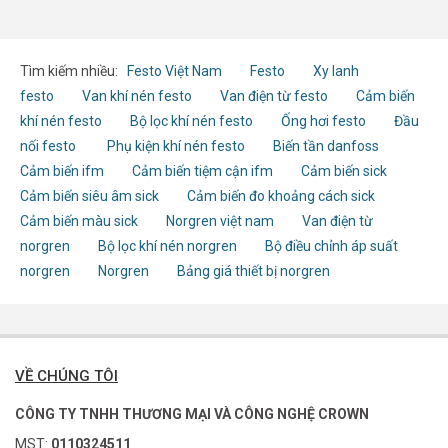
Tìm kiếm nhiều:
Festo Việt Nam
Festo
Xy lanh
festo
Van khí nén festo
Van điện từ festo
Cảm biến
khí nén festo
Bộ lọc khí nén festo
Ống hơi festo
Đầu
nối festo
Phụ kiện khí nén festo
Biến tần danfoss
Cảm biến ifm
Cảm biến tiệm cận ifm
Cảm biến sick
Cảm biến siêu âm sick
Cảm biến đo khoảng cách sick
Cảm biến màu sick
Norgren việt nam
Van điện từ
norgren
Bộ lọc khí nén norgren
Bộ điều chỉnh áp suất
norgren
Norgren
Bảng giá thiết bị norgren
VỀ CHÚNG TÔI
CÔNG TY TNHH THƯƠNG MẠI VÀ CÔNG NGHỆ CROWN
MST:
0110324511