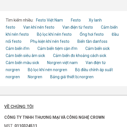
Tìm kiếm nhiều:
Festo Việt Nam
Festo
Xy lanh
festo
Van khí nén festo
Van điện từ festo
Cảm biến
khí nén festo
Bộ lọc khí nén festo
Ống hơi festo
Đầu
nối festo
Phụ kiện khí nén festo
Biến tần danfoss
Cảm biến ifm
Cảm biến tiệm cận ifm
Cảm biến sick
Cảm biến siêu âm sick
Cảm biến đo khoảng cách sick
Cảm biến màu sick
Norgren việt nam
Van điện từ
norgren
Bộ lọc khí nén norgren
Bộ điều chỉnh áp suất
norgren
Norgren
Bảng giá thiết bị norgren
VỀ CHÚNG TÔI
CÔNG TY TNHH THƯƠNG MẠI VÀ CÔNG NGHỆ CROWN
MST:
0110324511