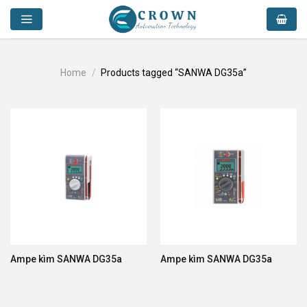
Skip
to
content
Home
/
Products tagged “SANWA DG35a”
Ampe kìm SANWA DG35a
Ampe kìm SANWA DG35a