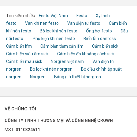
Tìm kiếm nhiều:
Festo Việt Nam
Festo
Xy lanh
festo
Van khí nén festo
Van điện từ festo
Cảm biến
khí nén festo
Bộ lọc khí nén festo
Ống hơi festo
Đầu
nối festo
Phụ kiện khí nén festo
Biến tần danfoss
Cảm biến ifm
Cảm biến tiệm cận ifm
Cảm biến sick
Cảm biến siêu âm sick
Cảm biến đo khoảng cách sick
Cảm biến màu sick
Norgren việt nam
Van điện từ
norgren
Bộ lọc khí nén norgren
Bộ điều chỉnh áp suất
norgren
Norgren
Bảng giá thiết bị norgren
VỀ CHÚNG TÔI
CÔNG TY TNHH THƯƠNG MẠI VÀ CÔNG NGHỆ CROWN
MST:
0110324511