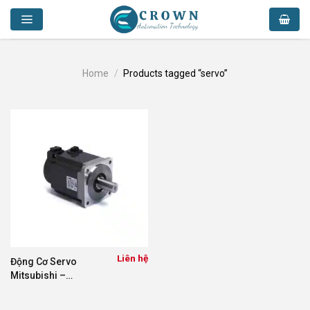
Skip
to
content
Home
/
Products tagged “servo”
Liên hệ
Động Cơ Servo
Mitsubishi –
VNFESTO