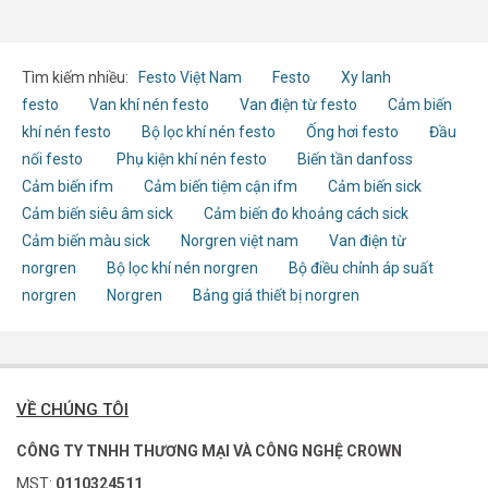
Tìm kiếm nhiều:
Festo Việt Nam
Festo
Xy lanh
festo
Van khí nén festo
Van điện từ festo
Cảm biến
khí nén festo
Bộ lọc khí nén festo
Ống hơi festo
Đầu
nối festo
Phụ kiện khí nén festo
Biến tần danfoss
Cảm biến ifm
Cảm biến tiệm cận ifm
Cảm biến sick
Cảm biến siêu âm sick
Cảm biến đo khoảng cách sick
Cảm biến màu sick
Norgren việt nam
Van điện từ
norgren
Bộ lọc khí nén norgren
Bộ điều chỉnh áp suất
norgren
Norgren
Bảng giá thiết bị norgren
VỀ CHÚNG TÔI
CÔNG TY TNHH THƯƠNG MẠI VÀ CÔNG NGHỆ CROWN
MST:
0110324511