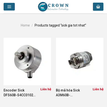
Skip
to
content
Home
/
Products tagged “sick gia tot nhat”
Liên hệ
Liên hệ
Encoder Sick
Bộ mã hóa Sick
DFS60B-S4CC01024
A3M60B-
1038921
BEPB013x13
1038825