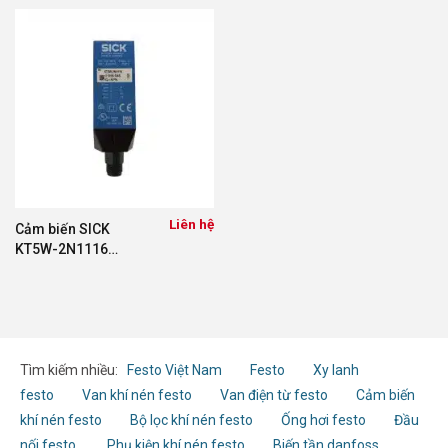
Liên hệ
Cảm biến SICK
KT5W-2N1116
1018045
Tìm kiếm nhiều:
Festo Việt Nam
Festo
Xy lanh
festo
Van khí nén festo
Van điện từ festo
Cảm biến
khí nén festo
Bộ lọc khí nén festo
Ống hơi festo
Đầu
nối festo
Phụ kiện khí nén festo
Biến tần danfoss