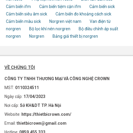
Cảm biến ifm
Cảm biến tiệm cận ifm
Cảm biến sick
Cảm biến siêu âm sick
Cảm biến đo khoảng cách sick
Cảm biến màu sick
Norgren việt nam
Van điện từ
norgren
Bộ lọc khí nén norgren
Bộ điều chỉnh áp suất
norgren
Norgren
Bảng giá thiết bị norgren
VỀ CHÚNG TÔI
CÔNG TY TNHH THƯƠNG MẠI VÀ CÔNG NGHỆ CROWN
MST:
0110324511
Ngày cấp:
17/04/2023
Nơi cấp:
Sở KH&DT TP. Hà Nội
Website:
https://thietbicrown.com/
Email:
thietbicrown@gmail.com
Hotline:
0859.455.333