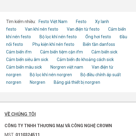
Tìm kiếm nhiều:
Festo Việt Nam
Festo
Xy lanh
festo
Van khí nén festo
Van điện từ festo
Cảm biến
khí nén festo
Bộ lọc khí nén festo
Ống hơi festo
Đầu
nối festo
Phụ kiện khí nén festo
Biến tần danfoss
Cảm biến ifm
Cảm biến tiệm cận ifm
Cảm biến sick
Cảm biến siêu âm sick
Cảm biến đo khoảng cách sick
Cảm biến màu sick
Norgren việt nam
Van điện từ
norgren
Bộ lọc khí nén norgren
Bộ điều chỉnh áp suất
norgren
Norgren
Bảng giá thiết bị norgren
VỀ CHÚNG TÔI
CÔNG TY TNHH THƯƠNG MẠI VÀ CÔNG NGHỆ CROWN
MST:
0110324511