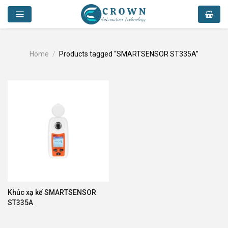
Skip
to
content
Home
/
Products tagged “SMARTSENSOR ST335A”
Khúc xạ kế SMARTSENSOR
ST335A