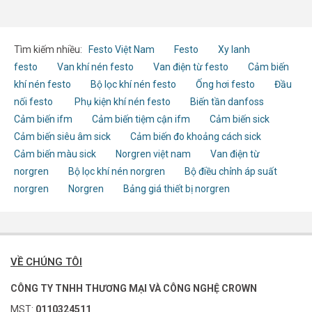
Tìm kiếm nhiều:
Festo Việt Nam
Festo
Xy lanh
festo
Van khí nén festo
Van điện từ festo
Cảm biến
khí nén festo
Bộ lọc khí nén festo
Ống hơi festo
Đầu
nối festo
Phụ kiện khí nén festo
Biến tần danfoss
Cảm biến ifm
Cảm biến tiệm cận ifm
Cảm biến sick
Cảm biến siêu âm sick
Cảm biến đo khoảng cách sick
Cảm biến màu sick
Norgren việt nam
Van điện từ
norgren
Bộ lọc khí nén norgren
Bộ điều chỉnh áp suất
norgren
Norgren
Bảng giá thiết bị norgren
VỀ CHÚNG TÔI
CÔNG TY TNHH THƯƠNG MẠI VÀ CÔNG NGHỆ CROWN
MST:
0110324511