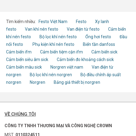
Tìm kiếm nhiều:
Festo Việt Nam
Festo
Xy lanh
festo
Van khí nén festo
Van điện từ festo
Cảm biến
khí nén festo
Bộ lọc khí nén festo
Ống hơi festo
Đầu
nối festo
Phụ kiện khí nén festo
Biến tần danfoss
Cảm biến ifm
Cảm biến tiệm cận ifm
Cảm biến sick
Cảm biến siêu âm sick
Cảm biến đo khoảng cách sick
Cảm biến màu sick
Norgren việt nam
Van điện từ
norgren
Bộ lọc khí nén norgren
Bộ điều chỉnh áp suất
norgren
Norgren
Bảng giá thiết bị norgren
VỀ CHÚNG TÔI
CÔNG TY TNHH THƯƠNG MẠI VÀ CÔNG NGHỆ CROWN
MST:
0110324511