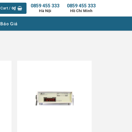
0859 455 333
0859 455 333
Cart /
0
₫
Hà Nội
Hồ Chí Minh
 Báo Giá