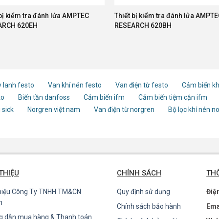
 bị kiểm tra đánh lửa AMPTEC
Thiết bị kiểm tra đánh lửa AMPT
ARCH 620EH
RESEARCH 620BH
 lanh festo
Van khí nén festo
Van điện từ festo
Cảm biến kh
to
Biến tần danfoss
Cảm biến ifm
Cảm biến tiệm cận ifm
 sick
Norgren việt nam
Van điện từ norgren
Bộ lọc khí nén n
 THIỆU
CHÍNH SÁCH
THÔ
thiệu Công Ty TNHH TM&CN
Quy định sử dụng
Điệ
n
Chính sách bảo hành
Ema
g dẫn mua hàng & Thanh toán