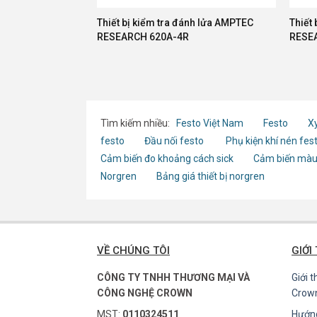
Thiết bị kiểm tra đánh lửa AMPTEC
Thiết
RESEARCH 620A-4R
RESE
Tìm kiếm nhiều:
Festo Việt Nam
Festo
Xy
festo
Đầu nối festo
Phụ kiện khí nén fes
Cảm biến đo khoảng cách sick
Cảm biến màu
Norgren
Bảng giá thiết bị norgren
VỀ CHÚNG TÔI
GIỚI
CÔNG TY TNHH THƯƠNG MẠI VÀ
Giới 
CÔNG NGHỆ CROWN
Crow
MST:
0110324511
Hướn