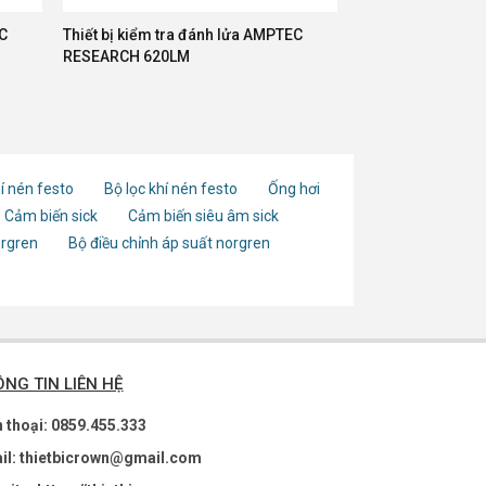
EC
Thiết bị kiểm tra đánh lửa AMPTEC
RESEARCH 620LM
í nén festo
Bộ lọc khí nén festo
Ống hơi
Cảm biến sick
Cảm biến siêu âm sick
orgren
Bộ điều chỉnh áp suất norgren
NG TIN LIÊN HỆ
n thoại: 0859.455.333
il: thietbicrown@gmail.com