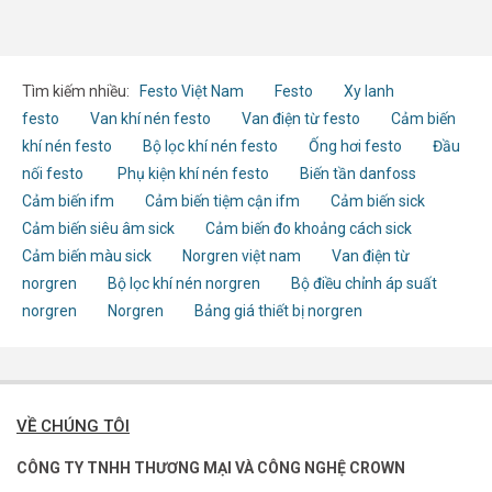
Tìm kiếm nhiều:
Festo Việt Nam
Festo
Xy lanh
festo
Van khí nén festo
Van điện từ festo
Cảm biến
khí nén festo
Bộ lọc khí nén festo
Ống hơi festo
Đầu
nối festo
Phụ kiện khí nén festo
Biến tần danfoss
Cảm biến ifm
Cảm biến tiệm cận ifm
Cảm biến sick
Cảm biến siêu âm sick
Cảm biến đo khoảng cách sick
Cảm biến màu sick
Norgren việt nam
Van điện từ
norgren
Bộ lọc khí nén norgren
Bộ điều chỉnh áp suất
norgren
Norgren
Bảng giá thiết bị norgren
VỀ CHÚNG TÔI
CÔNG TY TNHH THƯƠNG MẠI VÀ CÔNG NGHỆ CROWN