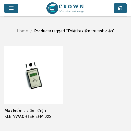
Skip
to
content
Home
/
Products tagged “Thiết bị kiểm tra tĩnh điện”
Máy kiểm tra tĩnh điện
KLEINWACHTER EFM 022
CPS