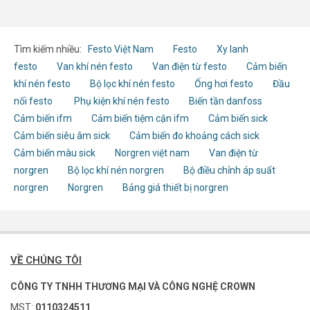
Tìm kiếm nhiều:
Festo Việt Nam
Festo
Xy lanh
festo
Van khí nén festo
Van điện từ festo
Cảm biến
khí nén festo
Bộ lọc khí nén festo
Ống hơi festo
Đầu
nối festo
Phụ kiện khí nén festo
Biến tần danfoss
Cảm biến ifm
Cảm biến tiệm cận ifm
Cảm biến sick
Cảm biến siêu âm sick
Cảm biến đo khoảng cách sick
Cảm biến màu sick
Norgren việt nam
Van điện từ
norgren
Bộ lọc khí nén norgren
Bộ điều chỉnh áp suất
norgren
Norgren
Bảng giá thiết bị norgren
VỀ CHÚNG TÔI
CÔNG TY TNHH THƯƠNG MẠI VÀ CÔNG NGHỆ CROWN
MST:
0110324511