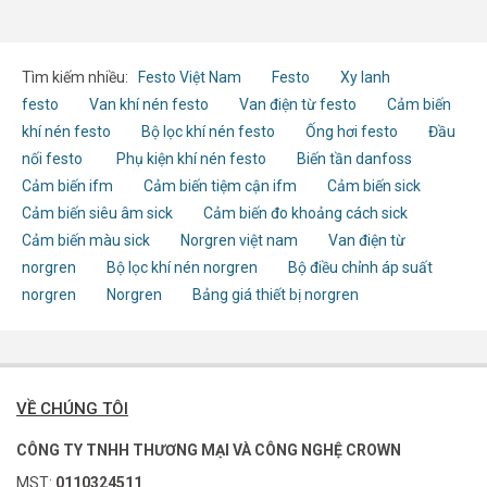
Tìm kiếm nhiều:
Festo Việt Nam
Festo
Xy lanh
festo
Van khí nén festo
Van điện từ festo
Cảm biến
khí nén festo
Bộ lọc khí nén festo
Ống hơi festo
Đầu
nối festo
Phụ kiện khí nén festo
Biến tần danfoss
Cảm biến ifm
Cảm biến tiệm cận ifm
Cảm biến sick
Cảm biến siêu âm sick
Cảm biến đo khoảng cách sick
Cảm biến màu sick
Norgren việt nam
Van điện từ
norgren
Bộ lọc khí nén norgren
Bộ điều chỉnh áp suất
norgren
Norgren
Bảng giá thiết bị norgren
VỀ CHÚNG TÔI
CÔNG TY TNHH THƯƠNG MẠI VÀ CÔNG NGHỆ CROWN
MST:
0110324511