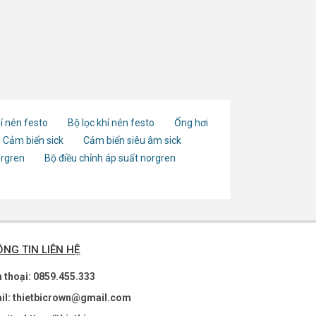
í nén festo
Bộ lọc khí nén festo
Ống hơi
Cảm biến sick
Cảm biến siêu âm sick
orgren
Bộ điều chỉnh áp suất norgren
NG TIN LIÊN HỆ
n thoại: 0859.455.333
il: thietbicrown@gmail.com