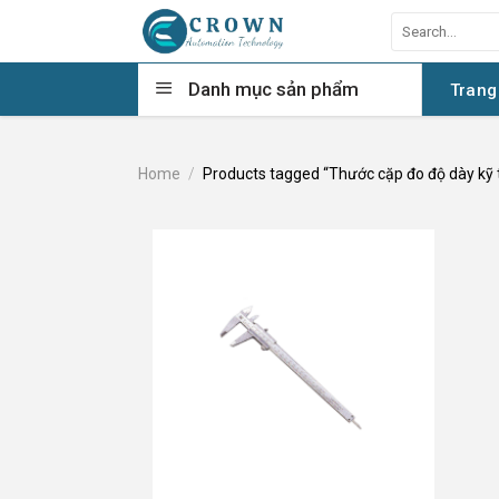
Skip
Search
to
for:
content
Danh mục sản phẩm
Trang
Home
/
Products tagged “Thước cặp đo độ dày kỹ