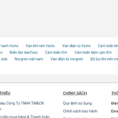
 lanh festo
Van khí nén festo
Van điện từ festo
Cảm biến kh
to
Biến tần danfoss
Cảm biến ifm
Cảm biến tiệm cận ifm
 sick
Norgren việt nam
Van điện từ norgren
Bộ lọc khí nén n
 THIỆU
CHÍNH SÁCH
THÔ
thiệu Công Ty TNHH TM&CN
Quy định sử dụng
Điệ
n
Chính sách bảo hành
Ema
g dẫn mua hàng & Thanh toán