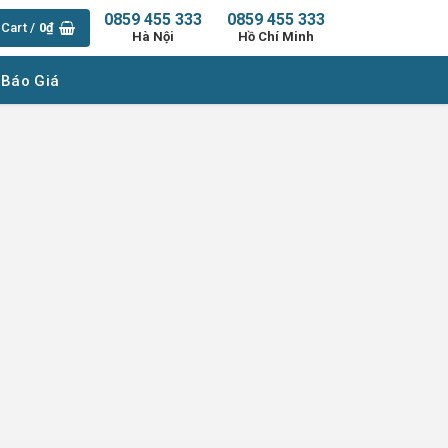
0859 455 333
0859 455 333
Cart /
0
₫
Hà Nội
Hồ Chí Minh
 Báo Giá