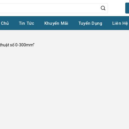
 Chủ
Tin Tức
Khuyến Mãi
Tuyển Dụng
Liên Hệ
 thuật số 0-300mm”