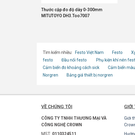
Thước cặp đo độ dày 0-300mm
MITUTOYO DH3.Too7007
Tìm kiếm nhiều:
Festo Việt Nam
Festo
Xy
festo
Đầu nối festo
Phụ kiện khí nén fes
Cảm biến đo khoảng cách sick
Cảm biến màu
Norgren
Bảng giá thiết bị norgren
VỀ CHÚNG TÔI
GIỚI
CÔNG TY TNHH THƯƠNG MẠI VÀ
Giới 
CÔNG NGHỆ CROWN
Crow
MST:
0110324511
Hướn