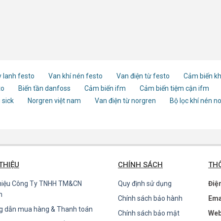
 lanh festo
Van khí nén festo
Van điện từ festo
Cảm biến kh
to
Biến tần danfoss
Cảm biến ifm
Cảm biến tiệm cận ifm
 sick
Norgren việt nam
Van điện từ norgren
Bộ lọc khí nén n
 THIỆU
CHÍNH SÁCH
THÔ
thiệu Công Ty TNHH TM&CN
Quy định sử dụng
Điệ
n
Chính sách bảo hành
Ema
g dẫn mua hàng & Thanh toán
Chính sách bảo mật
Web