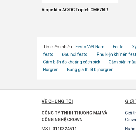
Ampe kìm AC/DC Triplett CM675IR
Tìm kiếm nhiều:
Festo Việt Nam
Festo
Xy
festo
Đầu nối festo
Phụ kiện khí nén fes
Cảm biến đo khoảng cách sick
Cảm biến màu
Norgren
Bảng giá thiết bị norgren
VỀ CHÚNG TÔI
GIỚI
CÔNG TY TNHH THƯƠNG MẠI VÀ
Giới 
CÔNG NGHỆ CROWN
Crow
MST:
0110324511
Hướn