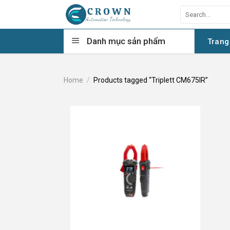
Skip
Search
to
for:
content
Danh mục sản phẩm
Trang
Home
/
Products tagged “Triplett CM675IR”