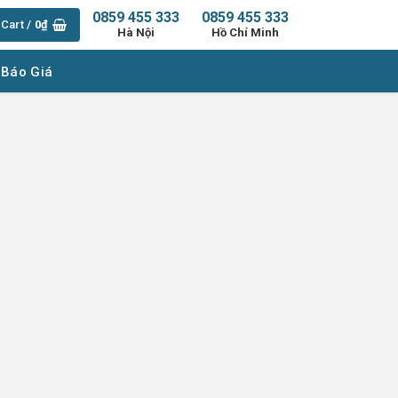
0859 455 333
0859 455 333
Cart /
0
₫
Hà Nội
Hồ Chí Minh
 Báo Giá