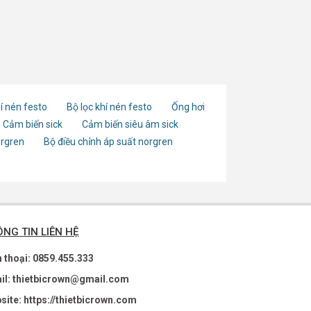
í nén festo
Bộ lọc khí nén festo
Ống hơi
Cảm biến sick
Cảm biến siêu âm sick
orgren
Bộ điều chỉnh áp suất norgren
NG TIN LIÊN HỆ
n thoại: 0859.455.333
il: thietbicrown@gmail.com
site: https://thietbicrown.com