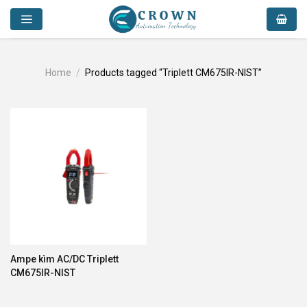
Skip
to
content
Home
/
Products tagged “Triplett CM675IR-NIST”
Ampe kìm AC/DC Triplett
CM675IR-NIST