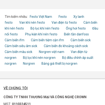
Tìm kiếm nhiều:
Festo Việt Nam
Festo
Xy lanh
festo
Van khí nén festo
Van điện từ festo
Cảm biến
khí nén festo
Bộ lọc khí nén festo
Ống hơi festo
Đầu
nối festo
Phụ kiện khí nén festo
Biến tần danfoss
Cảm biến ifm
Cảm biến tiệm cận ifm
Cảm biến sick
Cảm biến siêu âm sick
Cảm biến đo khoảng cách sick
Cảm biến màu sick
Norgren việt nam
Van điện từ
norgren
Bộ lọc khí nén norgren
Bộ điều chỉnh áp suất
norgren
Norgren
Bảng giá thiết bị norgren
VỀ CHÚNG TÔI
CÔNG TY TNHH THƯƠNG MẠI VÀ CÔNG NGHỆ CROWN
MST:
0110324511