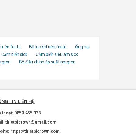
í nén festo
Bộ lọc khí nén festo
Ống hơi
Cảm biến sick
Cảm biến siêu âm sick
orgren
Bộ điều chỉnh áp suất norgren
NG TIN LIÊN HỆ
n thoại: 0859.455.333
il: thietbicrown@gmail.com
site: https://thietbicrown.com