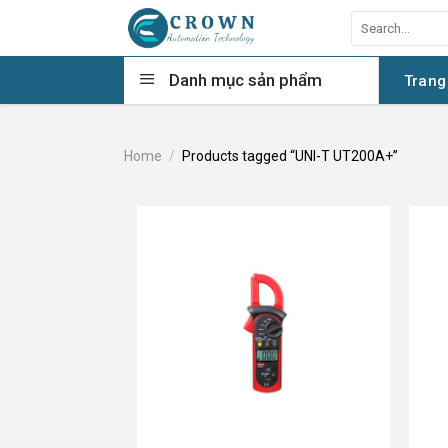
Skip
Search
to
for:
content
Danh mục sản phẩm
Trang
Home
/
Products tagged “UNI-T UT200A+”