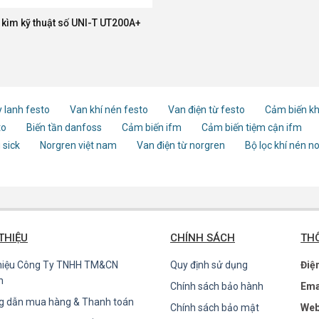
kìm kỹ thuật số UNI-T UT200A+
 lanh festo
Van khí nén festo
Van điện từ festo
Cảm biến kh
to
Biến tần danfoss
Cảm biến ifm
Cảm biến tiệm cận ifm
 sick
Norgren việt nam
Van điện từ norgren
Bộ lọc khí nén n
 THIỆU
CHÍNH SÁCH
THÔ
thiệu Công Ty TNHH TM&CN
Quy định sử dụng
Điệ
n
Chính sách bảo hành
Ema
g dẫn mua hàng & Thanh toán
Chính sách bảo mật
Web