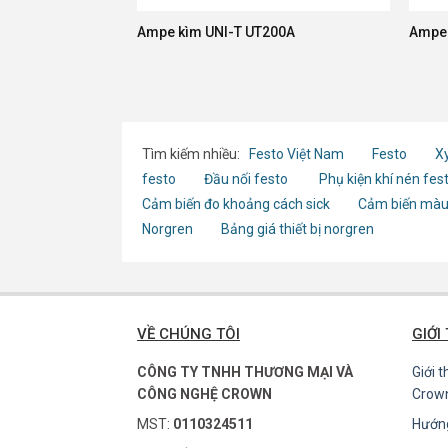
Ampe kìm UNI-T UT200A
Ampe 
Tìm kiếm nhiều:
Festo Việt Nam
Festo
Xy
festo
Đầu nối festo
Phụ kiện khí nén fes
Cảm biến đo khoảng cách sick
Cảm biến màu
Norgren
Bảng giá thiết bị norgren
VỀ CHÚNG TÔI
GIỚI
CÔNG TY TNHH THƯƠNG MẠI VÀ
Giới 
CÔNG NGHỆ CROWN
Crow
MST:
0110324511
Hướn