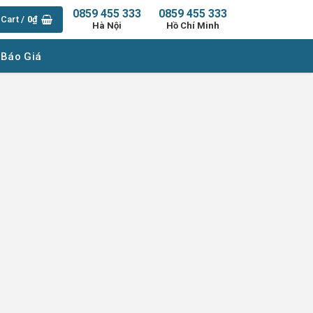
0859 455 333
0859 455 333
Cart /
0
₫
Hà Nội
Hồ Chí Minh
 Báo Giá