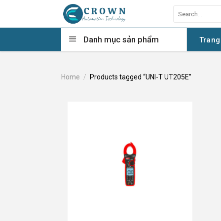
Skip
Search
to
for:
content
Danh mục sản phẩm
Trang
Home
/
Products tagged “UNI-T UT205E”