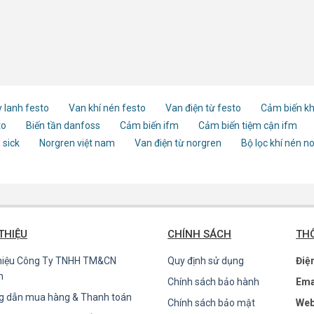
 lanh festo
Van khí nén festo
Van điện từ festo
Cảm biến kh
to
Biến tần danfoss
Cảm biến ifm
Cảm biến tiệm cận ifm
 sick
Norgren việt nam
Van điện từ norgren
Bộ lọc khí nén n
 THIỆU
CHÍNH SÁCH
THÔ
thiệu Công Ty TNHH TM&CN
Quy định sử dụng
Điệ
n
Chính sách bảo hành
Ema
g dẫn mua hàng & Thanh toán
Chính sách bảo mật
Web