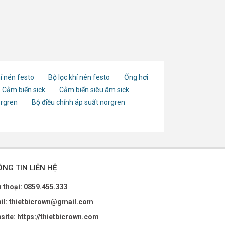
í nén festo
Bộ lọc khí nén festo
Ống hơi
Cảm biến sick
Cảm biến siêu âm sick
orgren
Bộ điều chỉnh áp suất norgren
NG TIN LIÊN HỆ
n thoại: 0859.455.333
il: thietbicrown@gmail.com
site: https://thietbicrown.com