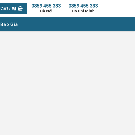
0859 455 333
0859 455 333
Cart /
0
₫
Hà Nội
Hồ Chí Minh
 Báo Giá