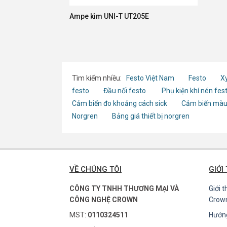
Ampe kìm UNI-T UT205E
Tìm kiếm nhiều:
Festo Việt Nam
Festo
Xy
festo
Đầu nối festo
Phụ kiện khí nén fes
Cảm biến đo khoảng cách sick
Cảm biến màu
Norgren
Bảng giá thiết bị norgren
VỀ CHÚNG TÔI
GIỚI
CÔNG TY TNHH THƯƠNG MẠI VÀ
Giới 
CÔNG NGHỆ CROWN
Crow
MST:
0110324511
Hướn