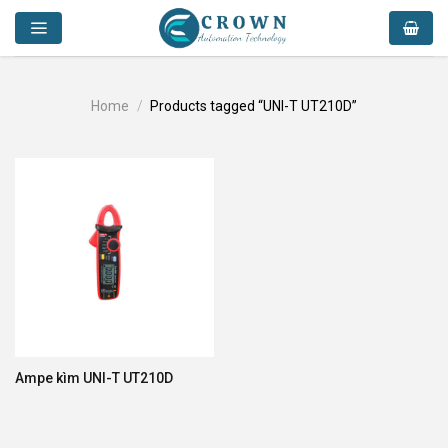
Skip
to
content
Home
/
Products tagged “UNI-T UT210D”
Ampe kìm UNI-T UT210D