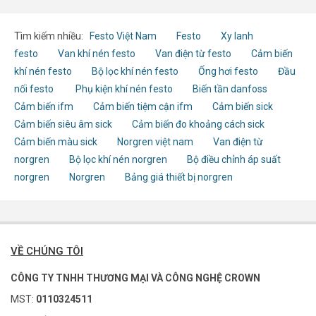
Tìm kiếm nhiều:
Festo Việt Nam
Festo
Xy lanh
festo
Van khí nén festo
Van điện từ festo
Cảm biến
khí nén festo
Bộ lọc khí nén festo
Ống hơi festo
Đầu
nối festo
Phụ kiện khí nén festo
Biến tần danfoss
Cảm biến ifm
Cảm biến tiệm cận ifm
Cảm biến sick
Cảm biến siêu âm sick
Cảm biến đo khoảng cách sick
Cảm biến màu sick
Norgren việt nam
Van điện từ
norgren
Bộ lọc khí nén norgren
Bộ điều chỉnh áp suất
norgren
Norgren
Bảng giá thiết bị norgren
VỀ CHÚNG TÔI
CÔNG TY TNHH THƯƠNG MẠI VÀ CÔNG NGHỆ CROWN
MST:
0110324511