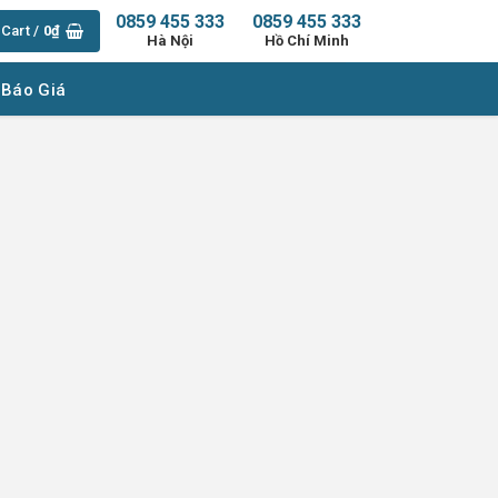
0859 455 333
0859 455 333
Cart /
0
₫
Hà Nội
Hồ Chí Minh
 Báo Giá