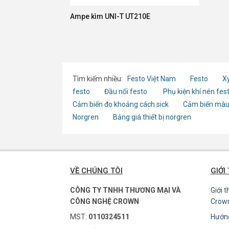
Ampe kìm UNI-T UT210E
Tìm kiếm nhiều:
Festo Việt Nam
Festo
Xy
festo
Đầu nối festo
Phụ kiện khí nén fes
Cảm biến đo khoảng cách sick
Cảm biến màu
Norgren
Bảng giá thiết bị norgren
VỀ CHÚNG TÔI
GIỚI
CÔNG TY TNHH THƯƠNG MẠI VÀ
Giới 
CÔNG NGHỆ CROWN
Crow
MST:
0110324511
Hướn