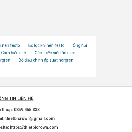
í nén festo
Bộ lọc khí nén festo
Ống hơi
Cảm biến sick
Cảm biến siêu âm sick
orgren
Bộ điều chỉnh áp suất norgren
NG TIN LIÊN HỆ
n thoại: 0859.455.333
il: thietbicrown@gmail.com
site: https://thietbicrown.com