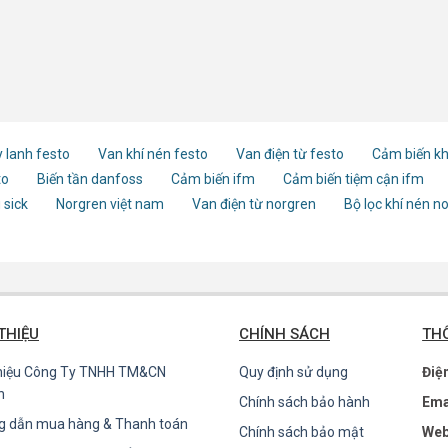
 lanh festo
Van khí nén festo
Van điện từ festo
Cảm biến kh
to
Biến tần danfoss
Cảm biến ifm
Cảm biến tiệm cận ifm
 sick
Norgren việt nam
Van điện từ norgren
Bộ lọc khí nén n
 THIỆU
CHÍNH SÁCH
THÔ
thiệu Công Ty TNHH TM&CN
Quy định sử dụng
Điệ
n
Chính sách bảo hành
Ema
g dẫn mua hàng & Thanh toán
Chính sách bảo mật
Web