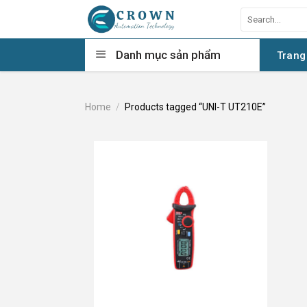
Skip
Search
to
for:
content
Danh mục sản phẩm
Trang
Home
/
Products tagged “UNI-T UT210E”