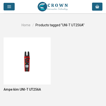
Skip
to
content
Home
/
Products tagged “UNI-T UT256A”
Ampe kìm UNI-T UT256A