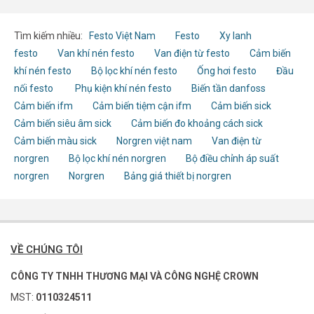
Tìm kiếm nhiều:
Festo Việt Nam
Festo
Xy lanh
festo
Van khí nén festo
Van điện từ festo
Cảm biến
khí nén festo
Bộ lọc khí nén festo
Ống hơi festo
Đầu
nối festo
Phụ kiện khí nén festo
Biến tần danfoss
Cảm biến ifm
Cảm biến tiệm cận ifm
Cảm biến sick
Cảm biến siêu âm sick
Cảm biến đo khoảng cách sick
Cảm biến màu sick
Norgren việt nam
Van điện từ
norgren
Bộ lọc khí nén norgren
Bộ điều chỉnh áp suất
norgren
Norgren
Bảng giá thiết bị norgren
VỀ CHÚNG TÔI
CÔNG TY TNHH THƯƠNG MẠI VÀ CÔNG NGHỆ CROWN
MST:
0110324511