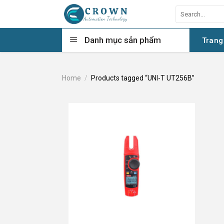
Skip
Search
to
for:
content
Danh mục sản phẩm
Trang
Home
/
Products tagged “UNI-T UT256B”