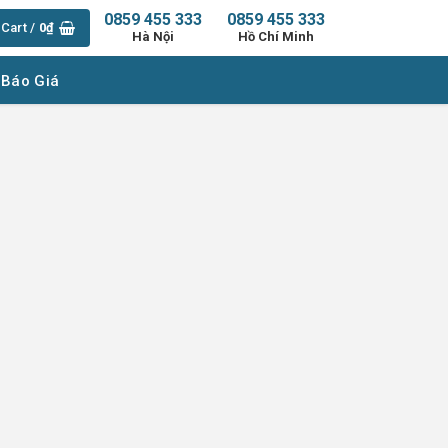
0859 455 333
0859 455 333
Cart /
0
₫
Hà Nội
Hồ Chí Minh
 Báo Giá