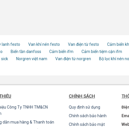
 lanh festo
Van khí nén festo
Van điện từ festo
Cảm biến kh
to
Biến tần danfoss
Cảm biến ifm
Cảm biến tiệm cận ifm
 sick
Norgren việt nam
Van điện từ norgren
Bộ lọc khí nén n
 THIỆU
CHÍNH SÁCH
THÔ
thiệu Công Ty TNHH TM&CN
Quy định sử dụng
Điệ
n
Chính sách bảo hành
Ema
g dẫn mua hàng & Thanh toán
Chính sách bảo mật
Web