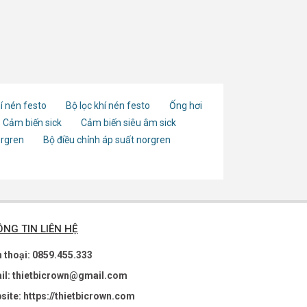
í nén festo
Bộ lọc khí nén festo
Ống hơi
Cảm biến sick
Cảm biến siêu âm sick
orgren
Bộ điều chỉnh áp suất norgren
NG TIN LIÊN HỆ
n thoại: 0859.455.333
il: thietbicrown@gmail.com
site: https://thietbicrown.com