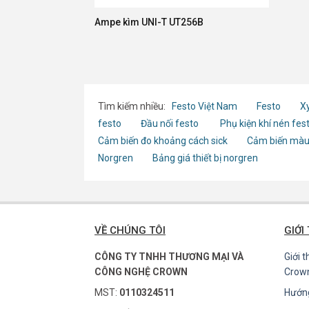
Ampe kìm UNI-T UT256B
Tìm kiếm nhiều:
Festo Việt Nam
Festo
Xy
festo
Đầu nối festo
Phụ kiện khí nén fes
Cảm biến đo khoảng cách sick
Cảm biến màu
Norgren
Bảng giá thiết bị norgren
VỀ CHÚNG TÔI
GIỚI
CÔNG TY TNHH THƯƠNG MẠI VÀ
Giới 
CÔNG NGHỆ CROWN
Crow
MST:
0110324511
Hướn