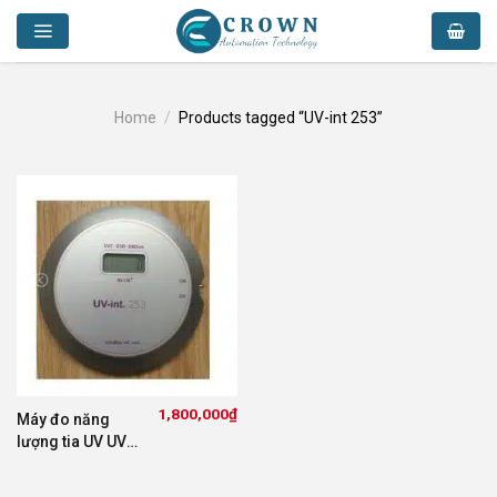
Skip
to
content
Home
/
Products tagged “UV-int 253”
1,800,000
₫
Máy đo năng
lượng tia UV UV-
int253 UV-
Integrator253