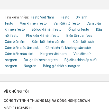
Tìm kiếm nhiều:
Festo Việt Nam
Festo
Xy lanh
festo
Van khí nén festo
Van điện từ festo
Cảm biến
khí nén festo
Bộ lọc khí nén festo
Ống hơi festo
Đầu
nối festo
Phụ kiện khí nén festo
Biến tần danfoss
Cảm biến ifm
Cảm biến tiệm cận ifm
Cảm biến sick
Cảm biến siêu âm sick
Cảm biến đo khoảng cách sick
Cảm biến màu sick
Norgren việt nam
Van điện từ
norgren
Bộ lọc khí nén norgren
Bộ điều chỉnh áp suất
norgren
Norgren
Bảng giá thiết bị norgren
VỀ CHÚNG TÔI
CÔNG TY TNHH THƯƠNG MẠI VÀ CÔNG NGHỆ CROWN
MST:
0110324511