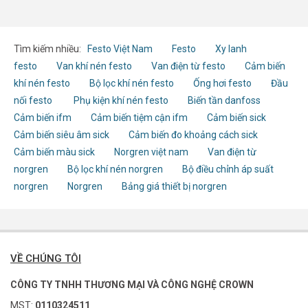
Tìm kiếm nhiều:
Festo Việt Nam
Festo
Xy lanh
festo
Van khí nén festo
Van điện từ festo
Cảm biến
khí nén festo
Bộ lọc khí nén festo
Ống hơi festo
Đầu
nối festo
Phụ kiện khí nén festo
Biến tần danfoss
Cảm biến ifm
Cảm biến tiệm cận ifm
Cảm biến sick
Cảm biến siêu âm sick
Cảm biến đo khoảng cách sick
Cảm biến màu sick
Norgren việt nam
Van điện từ
norgren
Bộ lọc khí nén norgren
Bộ điều chỉnh áp suất
norgren
Norgren
Bảng giá thiết bị norgren
VỀ CHÚNG TÔI
CÔNG TY TNHH THƯƠNG MẠI VÀ CÔNG NGHỆ CROWN
MST:
0110324511