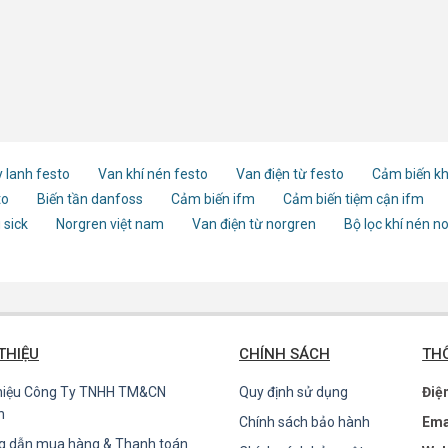
 lanh festo
Van khí nén festo
Van điện từ festo
Cảm biến kh
to
Biến tần danfoss
Cảm biến ifm
Cảm biến tiệm cận ifm
 sick
Norgren việt nam
Van điện từ norgren
Bộ lọc khí nén n
 THIỆU
CHÍNH SÁCH
THÔ
thiệu Công Ty TNHH TM&CN
Quy định sử dụng
Điệ
n
Chính sách bảo hành
Ema
g dẫn mua hàng & Thanh toán