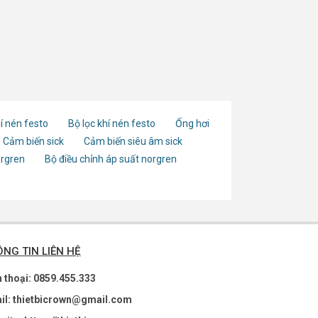
í nén festo
Bộ lọc khí nén festo
Ống hơi
Cảm biến sick
Cảm biến siêu âm sick
orgren
Bộ điều chỉnh áp suất norgren
NG TIN LIÊN HỆ
n thoại: 0859.455.333
il: thietbicrown@gmail.com