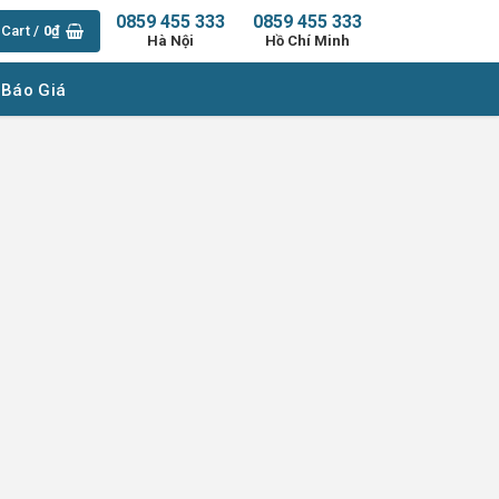
0859 455 333
0859 455 333
Cart /
0
₫
Hà Nội
Hồ Chí Minh
 Báo Giá