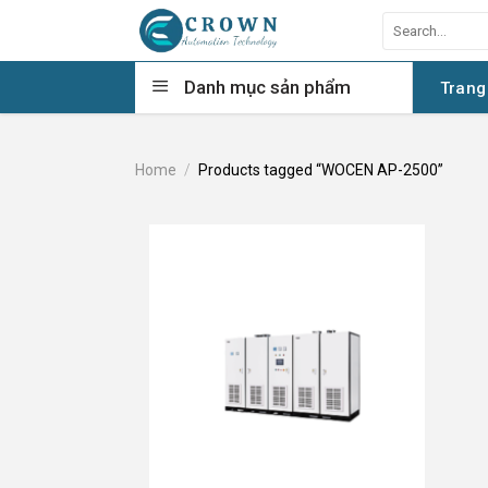
Skip
Search
to
for:
content
Danh mục sản phẩm
Trang
Home
/
Products tagged “WOCEN AP-2500”