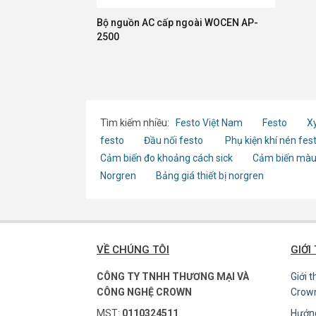
Bộ nguồn AC cấp ngoài WOCEN AP-
2500
Tìm kiếm nhiều:
Festo Việt Nam
Festo
Xy
festo
Đầu nối festo
Phụ kiện khí nén fes
Cảm biến đo khoảng cách sick
Cảm biến màu
Norgren
Bảng giá thiết bị norgren
VỀ CHÚNG TÔI
GIỚI
CÔNG TY TNHH THƯƠNG MẠI VÀ
Giới 
CÔNG NGHỆ CROWN
Crow
MST:
0110324511
Hướn