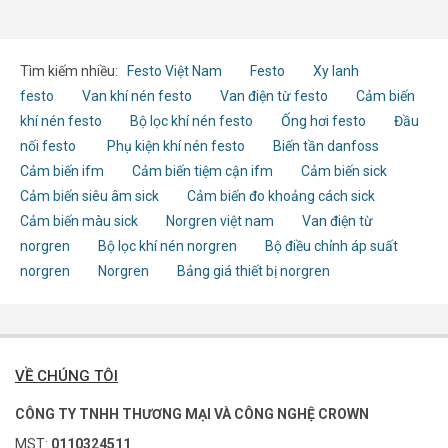
Tìm kiếm nhiều:
Festo Việt Nam
Festo
Xy lanh
festo
Van khí nén festo
Van điện từ festo
Cảm biến
khí nén festo
Bộ lọc khí nén festo
Ống hơi festo
Đầu
nối festo
Phụ kiện khí nén festo
Biến tần danfoss
Cảm biến ifm
Cảm biến tiệm cận ifm
Cảm biến sick
Cảm biến siêu âm sick
Cảm biến đo khoảng cách sick
Cảm biến màu sick
Norgren việt nam
Van điện từ
norgren
Bộ lọc khí nén norgren
Bộ điều chỉnh áp suất
norgren
Norgren
Bảng giá thiết bị norgren
VỀ CHÚNG TÔI
CÔNG TY TNHH THƯƠNG MẠI VÀ CÔNG NGHỆ CROWN
MST:
0110324511