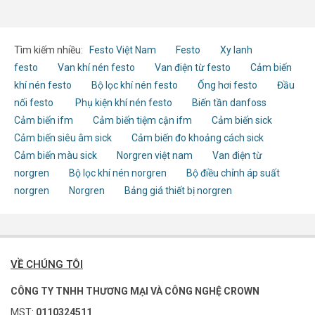
Tìm kiếm nhiều:
Festo Việt Nam
Festo
Xy lanh
festo
Van khí nén festo
Van điện từ festo
Cảm biến
khí nén festo
Bộ lọc khí nén festo
Ống hơi festo
Đầu
nối festo
Phụ kiện khí nén festo
Biến tần danfoss
Cảm biến ifm
Cảm biến tiệm cận ifm
Cảm biến sick
Cảm biến siêu âm sick
Cảm biến đo khoảng cách sick
Cảm biến màu sick
Norgren việt nam
Van điện từ
norgren
Bộ lọc khí nén norgren
Bộ điều chỉnh áp suất
norgren
Norgren
Bảng giá thiết bị norgren
VỀ CHÚNG TÔI
CÔNG TY TNHH THƯƠNG MẠI VÀ CÔNG NGHỆ CROWN
MST:
0110324511