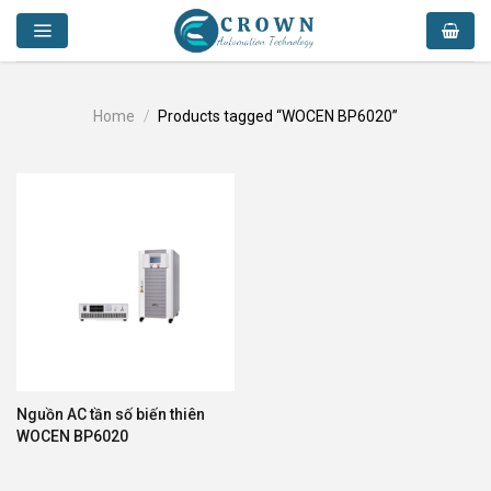
Skip
to
content
Home
/
Products tagged “WOCEN BP6020”
Nguồn AC tần số biến thiên
WOCEN BP6020