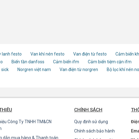
 lanh festo
Van khí nén festo
Van điện từ festo
Cảm biến kh
to
Biến tần danfoss
Cảm biến ifm
Cảm biến tiệm cận ifm
 sick
Norgren việt nam
Van điện từ norgren
Bộ lọc khí nén n
 THIỆU
CHÍNH SÁCH
THÔ
thiệu Công Ty TNHH TM&CN
Quy định sử dụng
Điệ
n
Chính sách bảo hành
Ema
g dẫn mua hàng & Thanh toán