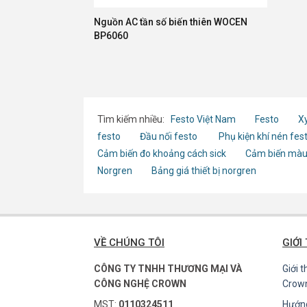
Nguồn AC tần số biến thiên WOCEN
BP6060
Tìm kiếm nhiều:
Festo Việt Nam
Festo
Xy
festo
Đầu nối festo
Phụ kiện khí nén fes
Cảm biến đo khoảng cách sick
Cảm biến màu
Norgren
Bảng giá thiết bị norgren
VỀ CHÚNG TÔI
GIỚI
CÔNG TY TNHH THƯƠNG MẠI VÀ
Giới 
CÔNG NGHỆ CROWN
Crow
MST:
0110324511
Hướn