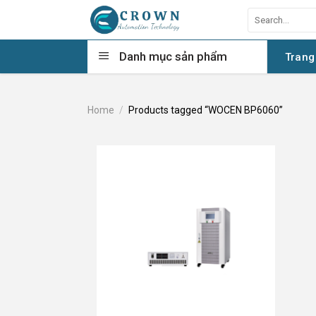
Skip
Search
to
for:
content
Danh mục sản phẩm
Trang
Home
/
Products tagged “WOCEN BP6060”