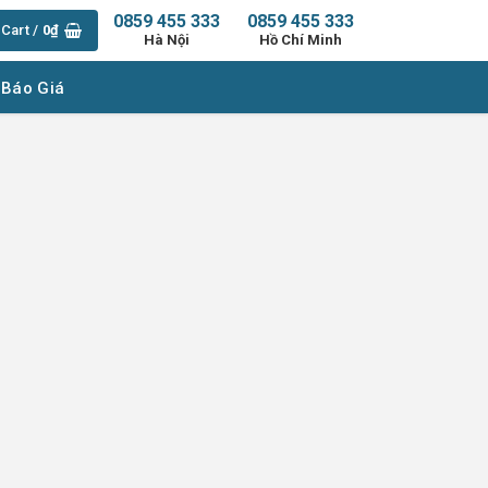
0859 455 333
0859 455 333
Cart /
0
₫
Hà Nội
Hồ Chí Minh
 Báo Giá