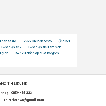
í nén festo
Bộ lọc khí nén festo
Ống hơi
Cảm biến sick
Cảm biến siêu âm sick
orgren
Bộ điều chỉnh áp suất norgren
NG TIN LIÊN HỆ
n thoại: 0859.455.333
il: thietbicrown@gmail.com